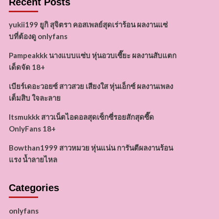
Recent Posts
yukii199 ยูกิ สุจิตรา คอสเพลย์สุดเร่าร้อน ผลงานแซ่
บที่ต้องดู onlyfans
Pampeakkk นางแบบแซ่บ หุ่นอวบเซี๊ยะ ผลงานสับแตก
เด็ดจัด 18+
เบียร์เดอะวอยซ์ สาวสวย เสียงใส หุ่นเอ็กซ์ ผลงานเพลง
เต็มสิบ ใจละลาย
Itsmukkk สาวเน็ตไอดอลสุดเซ็กซี่รอยสักสุดซี๊ด
OnlyFans 18+
Bowthan1999 สาวหมวย หุ่นแน่น การันตีผลงานร้อน
แรง น้ำลายไหล
Categories
onlyfans