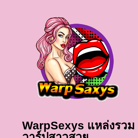
Skip
to
content
WarpSexys แหล่งรวม
วาร์ปสาวสวย