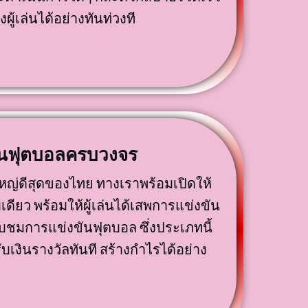
เล่นได้อย่างทันท่วงที
นฟุตบอลครบวงจร
หญ่ดีสุดของไทย ทางเราพร้อมเปิดให้
ว พร้อมให้ผู้เล่นได้เสพการแข่งขัน
ชมการแข่งขันฟุตบอล ซึ่งประเภทนี้
เงินรางวัลทันที สร้างกำไรได้อย่าง