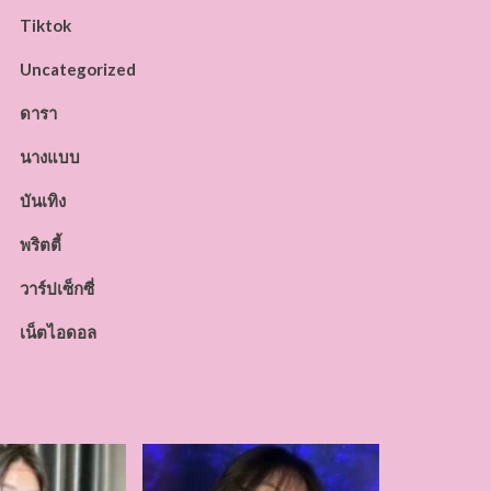
Tiktok
Uncategorized
ดารา
นางแบบ
บันเทิง
พริตตี้
วาร์ปเซ็กซี่
เน็ตไอดอล