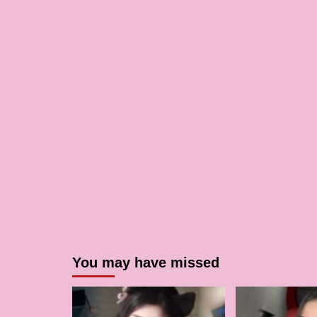
You may have missed