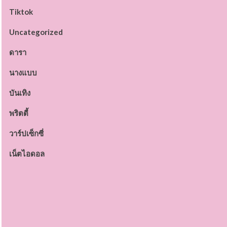
Tiktok
Uncategorized
ดารา
นางแบบ
บันเทิง
พริตตี้
วาร์ปเซ็กซี่
เน็ตไอดอล