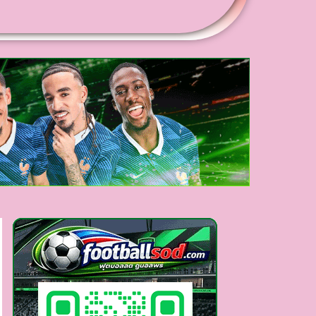
dooballstar