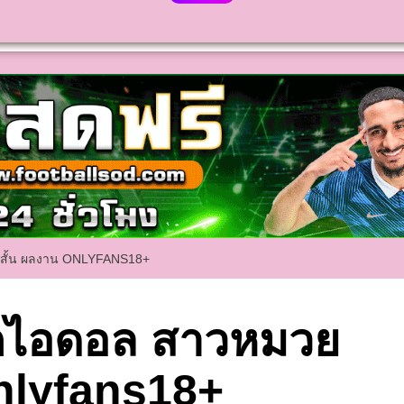
มสั้น ผลงาน ONLYFANS18+
็ตไอดอล สาวหมวย
onlyfans18+