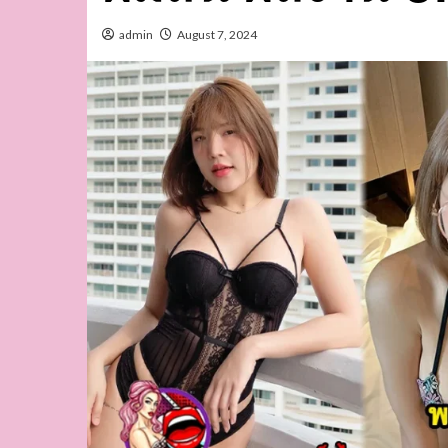
admin
August 7, 2024