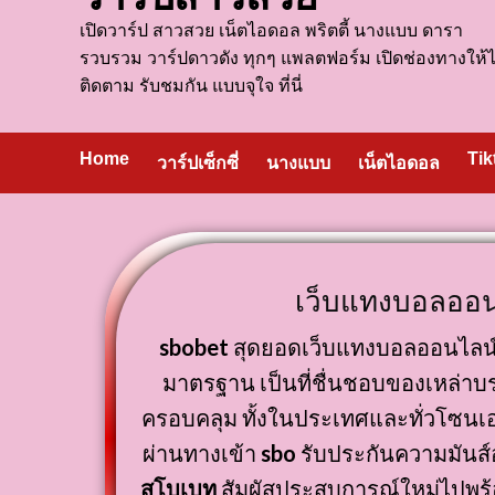
เปิดวาร์ป สาวสวย เน็ตไอดอล พริตตี้ นางแบบ ดารา
รวบรวม วาร์ปดาวดัง ทุกๆ แพลตฟอร์ม เปิดช่องทางให้ไ
ติดตาม รับชมกัน แบบจุใจ ที่นี่
Home
Tik
วาร์ปเซ็กซี่
นางแบบ
เน็ตไอดอล
เว็บแทงบอลออนไ
sbobet
สุดยอดเว็บแทงบอลออนไลน์ต
มาตรฐาน เป็นที่ชื่นชอบของเหล่าบรร
ครอบคลุม ทั้งในประเทศและทั่วโซนเอเช
ผ่านทางเข้า
sbo
รับประกันความมันส์อ
สโบเบท
สัมผัสประสบการณ์ใหม่ไปพร้อม