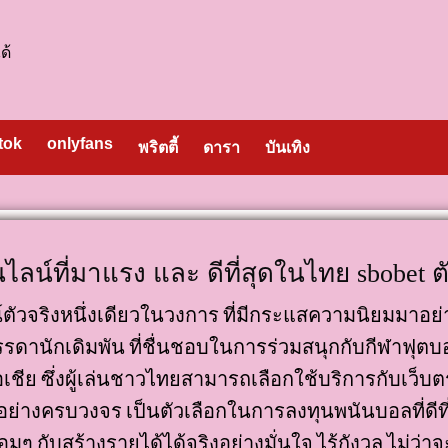
ด้
tok
onlyfans
พริตตี้
ดารา
บันเทิง
ลน์ที่มาแรง และ ดีที่สุดในไทย sbobet
ตั
ัวจริงหนึ่งเดียวในวงการ ที่มีกระแสความนิยมมาอย่า
ดานักเดิมพัน ที่ชื่นชอบในการร่วมสนุกกับกีฬาฟุตบอล
ีย ซึ่งผู้เล่นชาวไทยสามารถเลือกใช้บริการกับเว็บตร
ย่างครบวงจร เป็นตัวเลือกในการลงทุนพนันบอลที่ดีที่
ๆ กับสร้างรายได้ได้จริงอย่างมั่นใจ ไร้กังวล ไม่ว