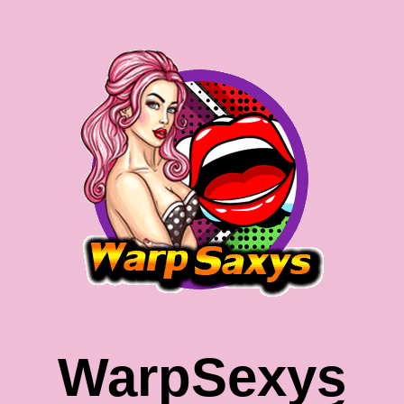
Skip
to
content
WarpSexys