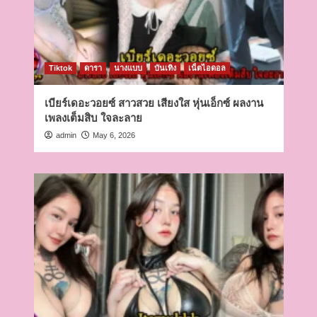
Tiktok
ดารา
นางแบบ
บันเทิง
เน็ตไอดอล
เบียร์เดอะวอยซ์ สาวสวย เสียงใส หุ่นเอ็กซ์ ผลงาน
เพลงเต็มสิบ ใจละลาย
admin
May 6, 2026