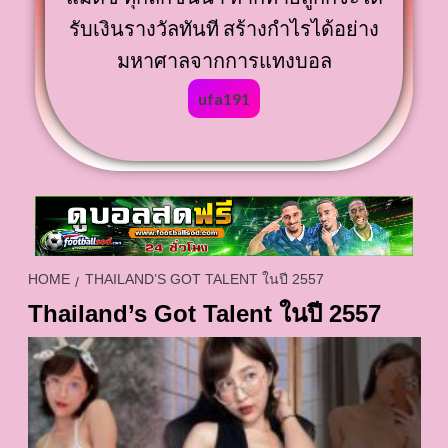
รับเงินรางวัลทันที สร้างกำไรได้อย่าง
มหาศาลจากการแทงบอล
ufa191
HOME
THAILAND’S GOT TALENT ในปี 2557
Thailand’s Got Talent ในปี 2557
doo