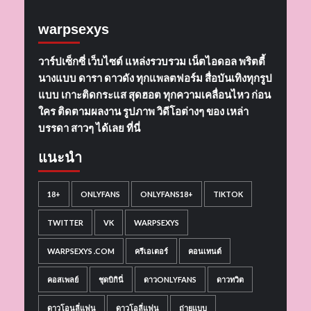
warpsexys
วาร์ปเซ็กซี่ เว็บไซต์ แหล่งรวบรวม เน็ตไอดอล พริตตี้
นางแบบ ดารา ดาวดัง ทุกแพ
ลต
ฟอ
ร์
ม สื่อบันเทิงทุกรูป
แบบ เกาะติดกระแส สุดฮอต ทุกความเคลื่อนไหว ก่อน
ใคร ติดตามผลงาน รูปภาพ วิดีโอต่างๆ ของ เหล่า
บรรดา สาวๆ ได้เลย ที่นี่
แนะนำ
18+
ONLYFANS
ONLYFANS18+
TIKTOK
TWITTER
VK
WARPSEXYS
WARPSEXYS .COM
ครีเอเตอร์
คอนเทนต์
คอสเพลย์
ชุดบิกินี่
ดาวONLYFANS
ดาวทวิต
ดาวโอนลี่แฟน
ดาวโอลี่แฟน
ถ่ายแบบ