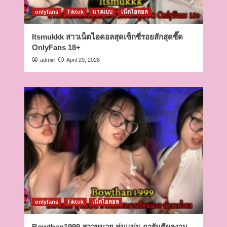
onlyfans
Tiktok
นางแบบ
เน็ตไอดอล
Itsmukkk สาวเน็ตไอดอลสุดเซ็กซี่รอยสักสุดซี๊ด
OnlyFans 18+
admin
April 29, 2026
onlyfans
Tiktok
เน็ตไอดอล
Bowthan1999 สาวหมวย หุ่นแน่น การันตีผลงาน