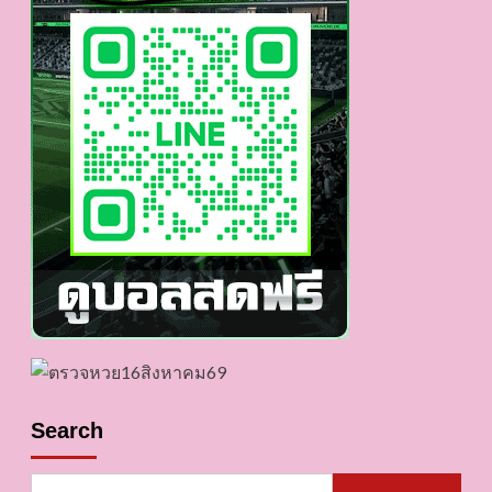
สตรี
เม
อร์
และ
ค
รี
เอ
เตอร์
ชื่อ
ดัง
ที่
ใคร
เห็น
เป็น
ต้อง
ร้อง
อ่อ
Search