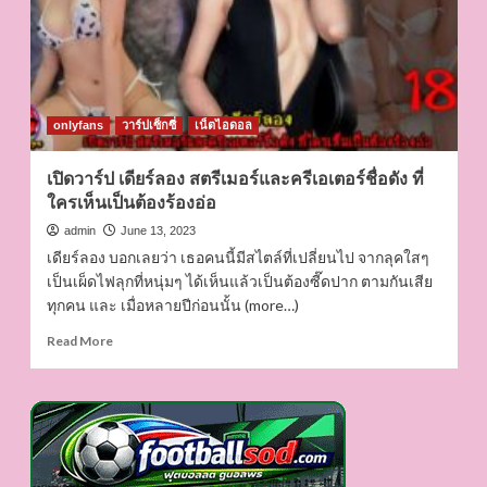
onlyfans
วาร์ปเซ็กซี่
เน็ตไอดอล
เปิดวาร์ป เดียร์ลอง สตรีเมอร์และครีเอเตอร์ชื่อดัง ที่
ใครเห็นเป็นต้องร้องอ่อ
admin
June 13, 2023
เดียร์ลอง บอกเลยว่า เธอคนนี้มีสไตล์ที่เปลี่ยนไป จากลุคใสๆ
เป็นเผ็ดไฟลุกที่หนุ่มๆ ได้เห็นแล้วเป็นต้องซี๊ดปาก ตามกันเสีย
ทุกคน และ เมื่อหลายปีก่อนนั้น (more…)
Read
Read More
more
about
เปิด
วาร์
ป
เดียร์
ลอง