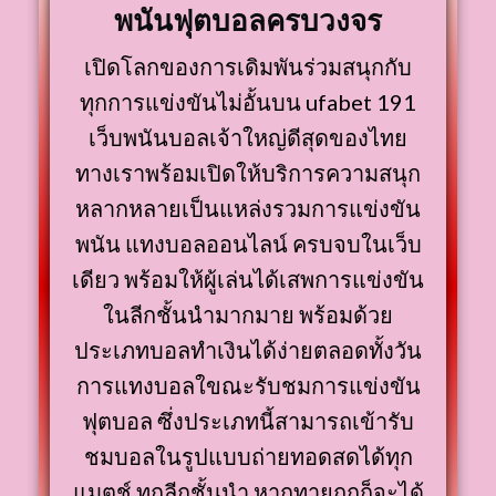
พนันฟุตบอลครบวงจร
เปิดโลกของการเดิมพันร่วมสนุกกับ
ทุกการแข่งขันไม่อั้นบน ufabet 191
เว็บพนันบอลเจ้าใหญ่ดีสุดของไทย
ทางเราพร้อมเปิดให้บริการความสนุก
หลากหลายเป็นแหล่งรวมการแข่งขัน
พนัน แทงบอลออนไลน์ ครบจบในเว็บ
เดียว พร้อมให้ผู้เล่นได้เสพการแข่งขัน
ในลีกชั้นนำมากมาย พร้อมด้วย
ประเภทบอลทำเงินได้ง่ายตลอดทั้งวัน
การแทงบอลใขณะรับชมการแข่งขัน
ฟุตบอล ซึ่งประเภทนี้สามารถเข้ารับ
ชมบอลในรูปแบบถ่ายทอดสดได้ทุก
แมตช์ ทุกลีกชั้นนำ หากทายถูกก็จะได้