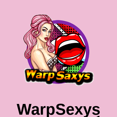
Skip
to
content
WarpSexys