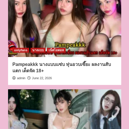
onlyfans
นางแบบ
เน็ตไอดอล
Pampeakkk นางแบบแซ่บ หุ่นอวบเซี๊ยะ ผลงานสับ
แตก เด็ดจัด 18+
admin
June 22, 2026