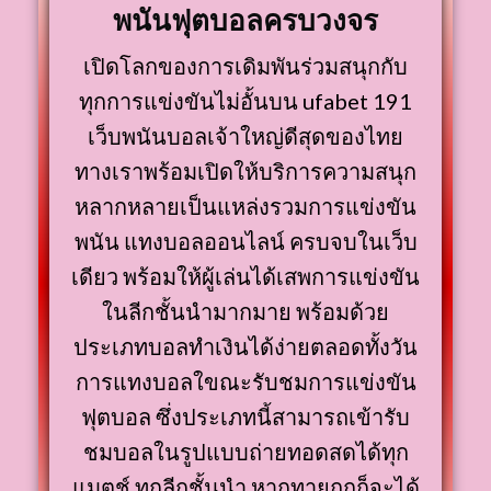
พนันฟุตบอลครบวงจร
เปิดโลกของการเดิมพันร่วมสนุกกับ
ทุกการแข่งขันไม่อั้นบน ufabet 191
เว็บพนันบอลเจ้าใหญ่ดีสุดของไทย
ทางเราพร้อมเปิดให้บริการความสนุก
หลากหลายเป็นแหล่งรวมการแข่งขัน
พนัน แทงบอลออนไลน์ ครบจบในเว็บ
เดียว พร้อมให้ผู้เล่นได้เสพการแข่งขัน
ในลีกชั้นนำมากมาย พร้อมด้วย
ประเภทบอลทำเงินได้ง่ายตลอดทั้งวัน
การแทงบอลใขณะรับชมการแข่งขัน
ฟุตบอล ซึ่งประเภทนี้สามารถเข้ารับ
ชมบอลในรูปแบบถ่ายทอดสดได้ทุก
แมตช์ ทุกลีกชั้นนำ หากทายถูกก็จะได้