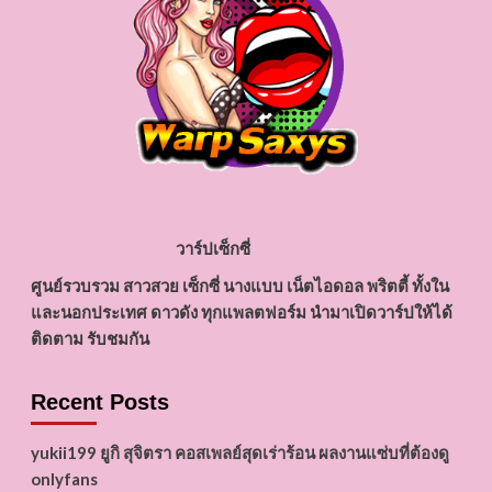
วาร์ปเซ็กซี่
ศูนย์รวบรวม สาวสวย เซ็กซี่ นางแบบ เน็ตไอดอล พริตตี้ ทั้งใน
และนอกประเทศ ดาวดัง ทุกแพลตฟอร์ม นำมาเปิดวาร์ปให้ได้
ติดตาม รับชมกัน
Recent Posts
yukii199 ยูกิ สุจิตรา คอสเพลย์สุดเร่าร้อน ผลงานแซ่บที่ต้องดู
onlyfans