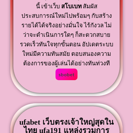
นี้ เข้าเว็บ
สโบเบท
สัมผัส
ประสบการณ์ใหม่ไปพร้อมๆ กับสร้าง
รายได้ได้จริงอย่างมั่นใจ ไร้กังวล ไม่
ว่าจะดำเนินการใดๆ ก็สะดวกสบาย
รวดเร็วทันใจทุกขั้นตอน อัปเดตระบบ
ใหม่มีความทันสมัย ตอบสนองความ
ต้องการของผู้เล่นได้อย่างทันท่วงที
sbobet
ufabet
เว็บตรงเจ้าใหญ่สุดใน
ไทย
ufa191
แหล่งรวมการ