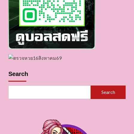
Search
Search