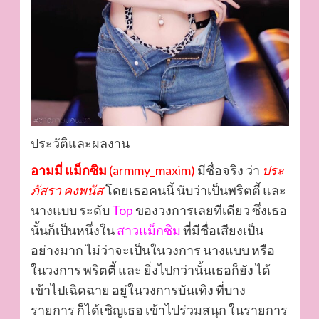
ประวัติและผลงาน
อามมี่ แม็กซิม
(armmy_maxim)
มีชื่อจริง ว่า
ประ
ภัสรา คงพนัส
โดยเธอคนนี้ นับว่าเป็นพริตตี้ และ
นางแบบ ระดับ
Top
ของวงการเลยทีเดียว ซึ่งเธอ
นั้นก็เป็นหนึ่งใน
สาวแม็กซิม
ที่มีชื่อเสียงเป็น
อย่างมาก ไม่ว่าจะเป็นในวงการ นางแบบ หรือ
ในวงการ พริตตี้ และ ยิ่งไปกว่านั้นเธอก็ยัง ได้
เข้าไปเฉิดฉาย อยู่ในวงการบันเทิง ที่บาง
รายการ ก็ได้เชิญเธอ เข้าไปร่วมสนุก ในรายการ