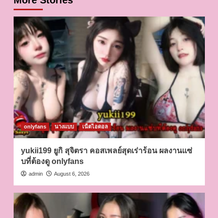
onlyfans
นางแบบ
เน็ตไอดอล
yukii199 ยูกิ สุจิตรา คอสเพลย์สุดเร่าร้อน ผลงานแซ่
บที่ต้องดู onlyfans
admin
August 6, 2026