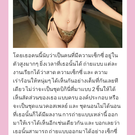
โดยเธอคนนี้นับว่าเป็นคนที่มีความเซ็กซี่ อยู่ใน
ตัวสูงมากๆ ยิ่งเวลาที่เธอนั้นได้ ถ่ายแบบ แต่ละ
งานเรียกได้ว่าสาด ความเซ็กซี่ และ ความ
เร่าร้อนให้หนุ่มๆ ได้เห็นกันอย่างเต็มที่กันเลยที
เดียว ไม่ว่าจะเป็นชุดบิกินี่ที่มาแบบ 2 ชิ้นให้ได้
เห็นสัดส่วนของเธอ แบบครบ องค์ประกอบ หรือ
จะเป็นชุดแนวคอสเพลย์ และ ชุดนอนไม่ได้นอน
ที่เธอนั้นก็ได้มีผลงาน การถ่ายแบบเหล่านี้ ออก
มาให้เราได้เห็นอีกเช่นเดียวกัน และ บอกเลยว่า
เธอนั้นสามารถ ถ่ายแบบออกมาได้อย่าง เซ็กซี่