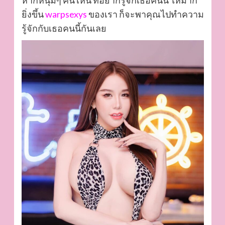
หากหนุ่มๆ คนไหน ที่อยากรู้จักเธอคนนี้ ให้มาก
ยิ่งขึ้น
warpsexys
ของเรา ก็จะพาคุณไปทำความ
รู้จักกับเธอคนนี้กันเลย