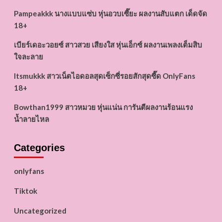
Pampeakkk นางแบบแซ่บ หุ่นอวบเซี๊ยะ ผลงานสับแตก เด็ดจัด
18+
เบียร์เดอะวอยซ์ สาวสวย เสียงใส หุ่นเอ็กซ์ ผลงานเพลงเต็มสิบ
ใจละลาย
Itsmukkk สาวเน็ตไอดอลสุดเซ็กซี่รอยสักสุดซี๊ด OnlyFans
18+
Bowthan1999 สาวหมวย หุ่นแน่น การันตีผลงานร้อนแรง
น้ำลายไหล
Categories
onlyfans
Tiktok
Uncategorized