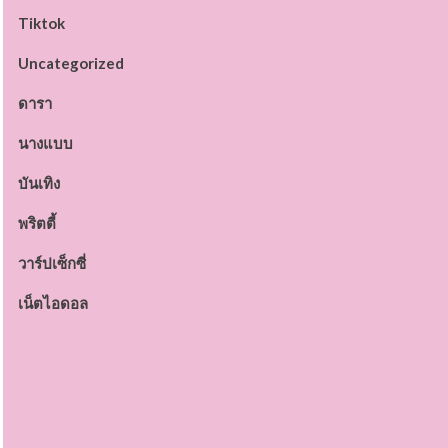
Tiktok
Uncategorized
ดารา
นางแบบ
บันเทิง
พริตตี้
วาร์ปเซ็กซี่
เน็ตไอดอล