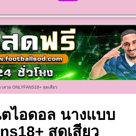
สาวสวย ONLYFANS18+ สุดเสียว
เน็ตไอดอล นางแบบ
ns18+ สุดเสียว