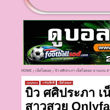
HOME
เน็ตไอดอล
บิว ศศิประภา เน็ตไอดอล นางแบบ 
onlyfans
วาร์ปเซ็กซี่
เน็ตไอดอล
บิว ศศิประภา 
สาวสวย Onlyfa