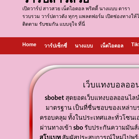
เปิดวาร์ป สาวสวย เน็ตไอดอล พริตตี้ นางแบบ ดารา
รวบรวม วาร์ปดาวดัง ทุกๆ แพลตฟอร์ม เปิดช่องทางให้ไ
ติดตาม รับชมกัน แบบจุใจ ที่นี่
Home
Tik
วาร์ปเซ็กซี่
นางแบบ
เน็ตไอดอล
เว็บแทงบอลออนไ
sbobet
สุดยอดเว็บแทงบอลออนไลน์ต
มาตรฐาน เป็นที่ชื่นชอบของเหล่าบรร
ครอบคลุม ทั้งในประเทศและทั่วโซนเอเช
ผ่านทางเข้า
sbo
รับประกันความมันส์อ
สโบเบท
สัมผัสประสบการณ์ใหม่ไปพร้อม