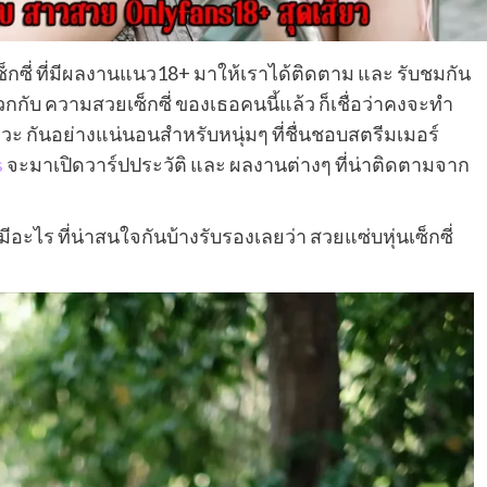
็กซี่ ที่มีผลงานแนว18+ มาให้เราได้ติดตาม และ รับชมกัน
กับ ความสวยเซ็กซี่ ของเธอคนนี้แล้ว
ก็เชื่อว่าคงจะทำ
งหวะ กันอย่างแน่นอนสำหรับหนุ่มๆ ที่ชื่นชอบสตรีมเมอร์
s
จะมาเปิดวาร์ปประวัติ และ ผลงานต่างๆ ที่น่าติดตามจาก
มีอะไร ที่น่าสนใจกันบ้างรับรองเลยว่า สวยแซ่บหุ่นเซ็กซี่