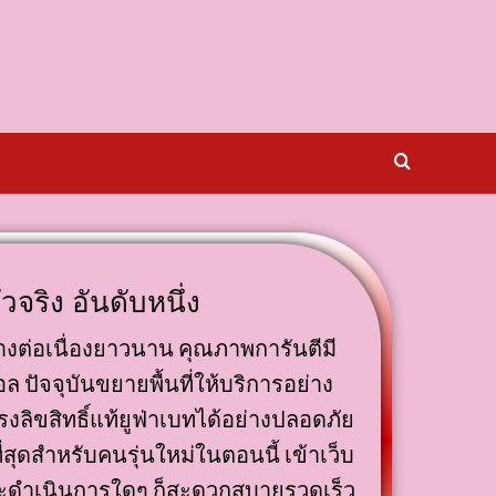
วจริง อันดับหนึ่ง
งต่อเนื่องยาวนาน คุณภาพการันตีมี
 ปัจจุบันขยายพื้นที่ให้บริการอย่าง
งลิขสิทธิ์แท้ยูฟ่าเบทได้อย่างปลอดภัย
สุดสำหรับคนรุ่นใหม่ในตอนนี้ เข้าเว็บ
่าจะดำเนินการใดๆ ก็สะดวกสบายรวดเร็ว