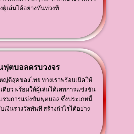
เล่นได้อย่างทันท่วงที
นฟุตบอลครบวงจร
หญ่ดีสุดของไทย ทางเราพร้อมเปิดให้
ว พร้อมให้ผู้เล่นได้เสพการแข่งขัน
ชมการแข่งขันฟุตบอล ซึ่งประเภทนี้
เงินรางวัลทันที สร้างกำไรได้อย่าง