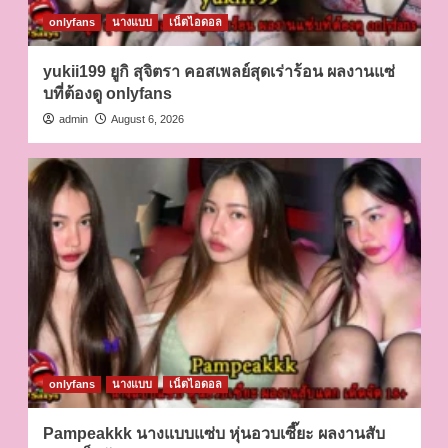
onlyfans
นางแบบ
เน็ตไอดอล
yukii199 ยูกิ สุจิตรา คอสเพลย์สุดเร่าร้อน ผลงานแซ่
บที่ต้องดู onlyfans
admin
August 6, 2026
onlyfans
นางแบบ
เน็ตไอดอล
Pampeakkk นางแบบแซ่บ หุ่นอวบเซี๊ยะ ผลงานสับ