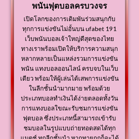
พนันฟุตบอลครบวงจร
เปิดโลกของการเดิมพันร่วมสนุกกับ
ทุกการแข่งขันไม่อั้นบน ufabet 191
เว็บพนันบอลเจ้าใหญ่ดีสุดของไทย
ทางเราพร้อมเปิดให้บริการความสนุก
หลากหลายเป็นแหล่งรวมการแข่งขัน
พนัน แทงบอลออนไลน์ ครบจบในเว็บ
เดียว พร้อมให้ผู้เล่นได้เสพการแข่งขัน
ในลีกชั้นนำมากมาย พร้อมด้วย
ประเภทบอลทำเงินได้ง่ายตลอดทั้งวัน
การแทงบอลใขณะรับชมการแข่งขัน
ฟุตบอล ซึ่งประเภทนี้สามารถเข้ารับ
ชมบอลในรูปแบบถ่ายทอดสดได้ทุก
แมตช์ ทุกลีกชั้นนำ หากทายถูกก็จะได้