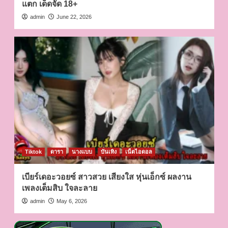
แตก เด็ดจัด 18+
admin
June 22, 2026
Tiktok
ดารา
นางแบบ
บันเทิง
เน็ตไอดอล
เบียร์เดอะวอยซ์ สาวสวย เสียงใส หุ่นเอ็กซ์ ผลงาน
เพลงเต็มสิบ ใจละลาย
admin
May 6, 2026