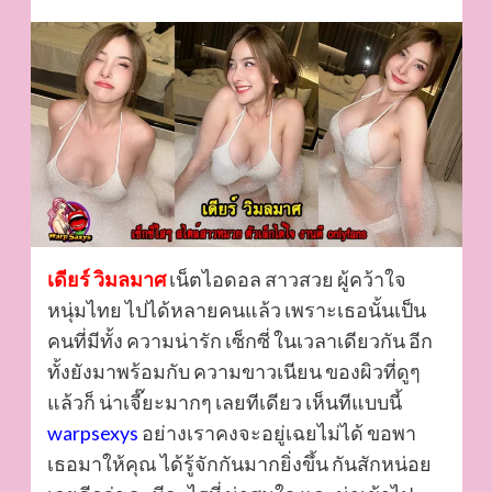
เดียร์ วิมลมาศ
เน็ตไอดอล สาวสวย ผู้คว้าใจ
หนุ่มไทย ไปได้หลายคนแล้ว เพราะเธอนั้นเป็น
คนที่มีทั้ง ความน่ารัก เซ็กซี่ ในเวลาเดียวกัน อีก
ทั้งยังมาพร้อมกับ ความขาวเนียน ของผิวที่ดูๆ
แล้วก็ น่าเจี๊ยะมากๆ
เลยทีเดียว เห็นทีแบบนี้
warpsexys
อย่างเราคงจะอยู่เฉยไม่ได้ ขอพา
เธอมาให้คุณ ได้รู้จักกันมากยิ่งขึ้น กันสักหน่อย