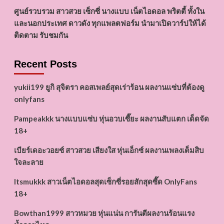
ศูนย์รวบรวม สาวสวย เซ็กซี่ นางแบบ เน็ตไอดอล พริตตี้ ทั้งใน
และนอกประเทศ ดาวดัง ทุกแพลตฟอร์ม นำมาเปิดวาร์ปให้ได้
ติดตาม รับชมกัน
Recent Posts
yukii199 ยูกิ สุจิตรา คอสเพลย์สุดเร่าร้อน ผลงานแซ่บที่ต้องดู
onlyfans
Pampeakkk นางแบบแซ่บ หุ่นอวบเซี๊ยะ ผลงานสับแตก เด็ดจัด
18+
เบียร์เดอะวอยซ์ สาวสวย เสียงใส หุ่นเอ็กซ์ ผลงานเพลงเต็มสิบ
ใจละลาย
Itsmukkk สาวเน็ตไอดอลสุดเซ็กซี่รอยสักสุดซี๊ด OnlyFans
18+
Bowthan1999 สาวหมวย หุ่นแน่น การันตีผลงานร้อนแรง