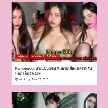
onlyfans
นางแบบ
เน็ตไอดอล
Pampeakkk นางแบบแซ่บ หุ่นอวบเซี๊ยะ ผลงานสับ
แตก เด็ดจัด 18+
admin
June 22, 2026