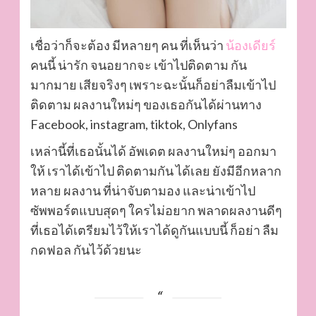
เชื่อว่าก็จะต้อง มีหลายๆ คน ที่เห็นว่า
น้องเดียร์
คนนี้ น่ารัก จนอยากจะ เข้าไปติดตาม กัน
มากมาย เสียจริงๆ เพราะฉะนั้นก็อย่าลืมเข้าไป
ติดตาม ผลงานใหม่ๆ ของเธอกันได้ผ่านทาง
Facebook, instagram, tiktok, Onlyfans
เหล่านี้ที่เธอนั้นได้ อัพเดต ผลงานใหม่ๆ ออกมา
ให้ เราได้เข้าไป ติดตามกัน ได้เลย ยังมีอีกหลาก
หลาย ผลงาน ที่น่าจับตามอง และน่าเข้าไป
ซัพพอร์ตแบบสุดๆ ใครไม่อยาก พลาดผลงานดีๆ
ที่เธอได้เตรียมไว้ให้เราได้ดูกันแบบนี้ ก็อย่า ลืม
กดฟอล กันไว้ด้วยนะ