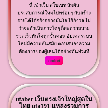
นี้ เข้าเว็บ
สโบเบท
สัมผัส
ประสบการณ์ใหม่ไปพร้อมๆ กับสร้าง
รายได้ได้จริงอย่างมั่นใจ ไร้กังวล ไม่
ว่าจะดำเนินการใดๆ ก็สะดวกสบาย
รวดเร็วทันใจทุกขั้นตอน อัปเดตระบบ
ใหม่มีความทันสมัย ตอบสนองความ
ต้องการของผู้เล่นได้อย่างทันท่วงที
sbobet
ufabet
เว็บตรงเจ้าใหญ่สุดใน
ไทย
ufa191
แหล่งรวมการ