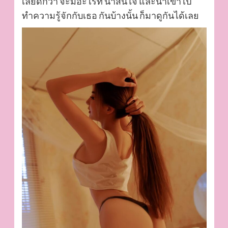
เลยดีกว่า จะมีอะไรที่ น่าสนใจ และน่าเข้าไป
ทำความรู้จักกับเธอ กันบ้างนั้น ก็มาดูกันได้เลย