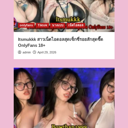
onlyfans
Tiktok
นางแบบ
เน็ตไอดอล
Itsmukkk สาวเน็ตไอดอลสุดเซ็กซี่รอยสักสุดซี๊ด
OnlyFans 18+
admin
April 29, 2026