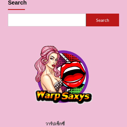
Search
Search
วาร์ปเซ็กซี่