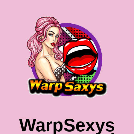
Skip
to
content
WarpSexys