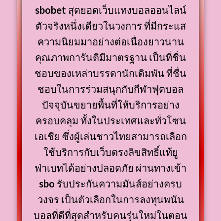
sbobet
สุดยอดเว็บแทงบอลออนไลน์
ตัวจริงหนึ่งเดียวในวงการ ที่มีกระแส
ความนิยมมาอย่างต่อเนื่องยาวนาน
คุณภาพการันตีมีมาตรฐาน เป็นที่ชื่น
ชอบของเหล่าบรรดานักเดิมพัน ที่ชื่น
ชอบในการร่วมสนุกกับกีฬาฟุตบอล
ปัจจุบันขยายพื้นที่ให้บริการอย่าง
ครอบคลุม ทั้งในประเทศและทั่วโซน
เอเชีย ซึ่งผู้เล่นชาวไทยสามารถเลือก
ใช้บริการกับเว็บตรงลิขสิทธิ์แท้ยู
ฟ่าเบทได้อย่างปลอดภัย ผ่านทางเข้า
sbo
รับประกันความมันส์อย่างครบ
วงจร เป็นตัวเลือกในการลงทุนพนัน
บอลที่ดีที่สุดสำหรับคนรุ่นใหม่ในตอน