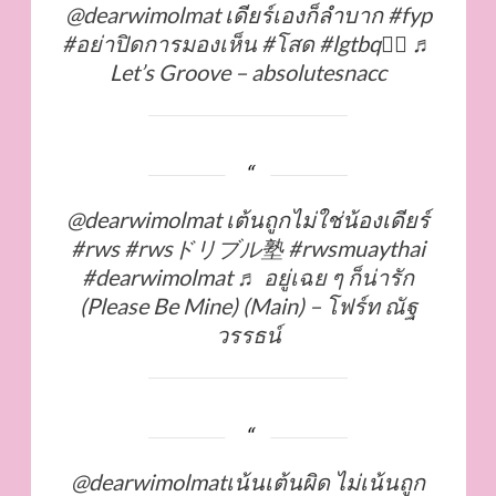
@dearwimolmat
เดียร์เองก็ลำบาก
#fyp
#อย่าปิดการมองเห็น
#โสด
#lgtbq🏳️‍🌈
♬
Let’s Groove – absolutesnacc
@dearwimolmat
เต้นถูกไม่ใช่น้องเดียร์
#rws
#rwsドリブル塾
#rwsmuaythai
#dearwimolmat
♬ อยู่เฉย ๆ ก็น่ารัก
(Please Be Mine) (Main) – โฟร์ท ณัฐ
วรรธน์
@dearwimolmat
เน้นเต้นผิด ไม่เน้นถูก