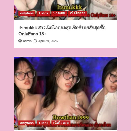
onlyfans
Tiktok
นางแบบ
เน็ตไอดอล
Itsmukkk สาวเน็ตไอดอลสุดเซ็กซี่รอยสักสุดซี๊ด
OnlyFans 18+
admin
April 29, 2026
onlyfans
Tiktok
เน็ตไอดอล