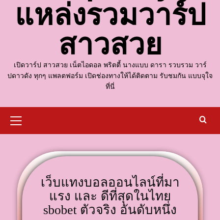
แหล่งรวมวาร์ป
สาวสวย
เปิดวาร์ป สาวสวย เน็ตไอดอล พริตตี้ นางแบบ ดารา รวบรวม วาร์
ปดาวดัง ทุกๆ แพลตฟอร์ม เปิดช่องทางให้ได้ติดตาม รับชมกัน แบบจุใจ
ที่นี่
Primary
Menu
เว็บแทงบอลออนไลน์ที่มา
แรง และ ดีที่สุดในไทย
sbobet
ตัวจริง อันดับหนึ่ง