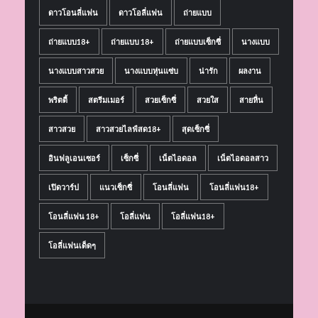
ดาวโอนลี่แฟน
ดาวโอลี่แฟน
ถ่ายแบบ
ถ่ายแบบ18+
ถ่ายแบบ 18+
ถ่ายแบบเซ็กซี่
นางแบบ
นางแบบสาวสวย
นางแบบหุ่นแซ่บ
น่ารัก
ผลงาน
พริตตี้
สตรีมเมอร์
สวยเซ็กซี่
สวยใส
สายหื่น
สาวสวย
สาวสวยไลฟ์สด18+
สุดเซ็กซี่
อินฟลูเอนเซอร์
เซ็กซี่
เน็ตไอดอล
เน็ตไอดอลสาว
เปิดวาร์ป
แนวเซ็กซี่
โอนลี่แฟน
โอนลี่แฟน18+
โอนลี่แฟน 18+
โอลี่แฟน
โอลี่แฟน18+
โอลี่แฟนเด็ดๆ