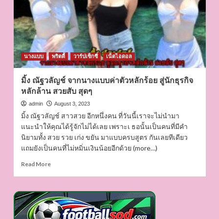
นางแบบ
พริตตี้
วาร์ปเซ็กซี่
เน็ตไอดอล
มิ้ง ณัฐวลัญช์ จากนางแบบค่าตัวหลักร้อย สู่นักธุรกิจ
หลักล้าน สวยสับ สุดๆ
admin
August 3, 2023
มิ้ง ณัฐวลัญช์ สาวสวย อีกหนึ่งคน ที่วันนี้เราจะไม่นำมา
แนะนำให้คุณได้รู้จักไม่ได้เลย เพราะเ ธอนั้นเป็นคนที่มีคำ
นิยามทั้ง สวย รวย เก่ง ขยัน มาแบบครบสูตร กันเลยทีเดียว
แถมยังเป็นคนที่ไม่หมิ่นเงินน้อยอีกด้วย (more…)
Read
Read More
more
about
มิ้ง
ณัฐ
วลัญช์
จาก