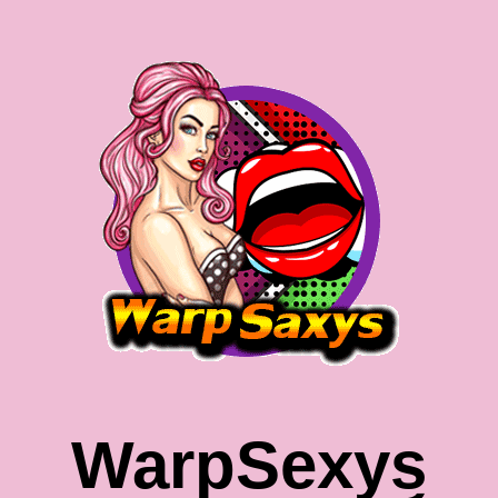
Skip
to
content
WarpSexys