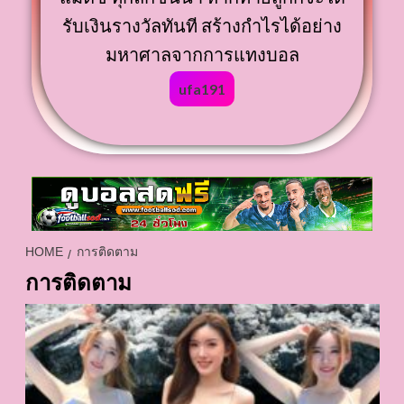
รับเงินรางวัลทันที สร้างกำไรได้อย่าง
มหาศาลจากการแทงบอล
ufa191
HOME
การติดตาม
การติดตาม
doo