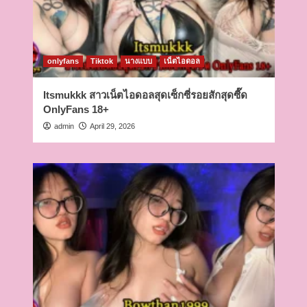
onlyfans
Tiktok
นางแบบ
เน็ตไอดอล
Itsmukkk สาวเน็ตไอดอลสุดเซ็กซี่รอยสักสุดซี๊ด
OnlyFans 18+
admin
April 29, 2026