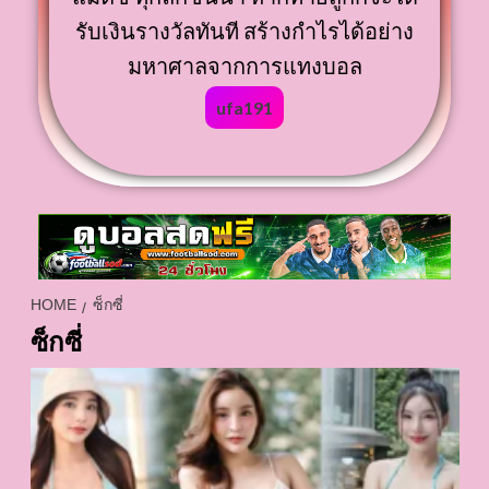
รับเงินรางวัลทันที สร้างกำไรได้อย่าง
มหาศาลจากการแทงบอล
ufa191
HOME
ซ็กซี่
ซ็กซี่
doo