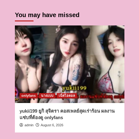
You may have missed
onlyfans
นางแบบ
เน็ตไอดอล
yukii199 ยูกิ สุจิตรา คอสเพลย์สุดเร่าร้อน ผลงาน
แซ่บที่ต้องดู onlyfans
admin
August 6, 2026