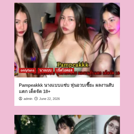
onlyfans
นางแบบ
เน็ตไอดอล
Pampeakkk นางแบบแซ่บ หุ่นอวบเซี๊ยะ ผลงานสับ
แตก เด็ดจัด 18+
admin
June 22, 2026