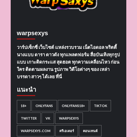
warpsexys
วาร์ปเซ็กซี่ เว็บไซต์ แหล่งรวบรวม เน็ตไอดอล พริตตี้
นางแบบ ดารา ดาวดัง ทุกแพ
ลต
ฟอ
ร์
ม สื่อบันเทิงทุกรูป
แบบ เกาะติดกระแส สุดฮอต ทุกความเคลื่อนไหว ก่อน
ใคร ติดตามผลงาน รูปภาพ วิดีโอต่างๆ ของ เหล่า
บรรดา สาวๆ ได้เลย ที่นี่
แนะนำ
18+
ONLYFANS
ONLYFANS18+
TIKTOK
TWITTER
VK
WARPSEXYS
WARPSEXYS .COM
ครีเอเตอร์
คอนเทนต์