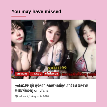
You may have missed
onlyfans
นางแบบ
เน็ตไอดอล
yukii199 ยูกิ สุจิตรา คอสเพลย์สุดเร่าร้อน ผลงาน
แซ่บที่ต้องดู onlyfans
admin
August 6, 2026