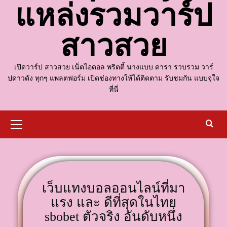
แหล่งรวมวาร์ป
สาวสวย
เปิดวาร์ป สาวสวย เน็ตไอดอล พริตตี้ นางแบบ ดารา รวบรวม วาร์
ปดาวดัง ทุกๆ แพลตฟอร์ม เปิดช่องทางให้ได้ติดตาม รับชมกัน แบบจุใจ
ที่นี่
Primary
Menu
เว็บแทงบอลออนไลน์ที่มา
แรง และ ดีที่สุดในไทย
sbobet
ตัวจริง อันดับหนึ่ง