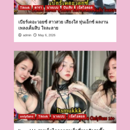
Tiktok
ดารา
นางแบบ
บันเทิง
เน็ตไอดอล
เบียร์เดอะวอยซ์ สาวสวย เสียงใส หุ่นเอ็กซ์ ผลงาน
เพลงเต็มสิบ ใจละลาย
admin
May 6, 2026
onlyfans
Tiktok
นางแบบ
เน็ตไอดอล