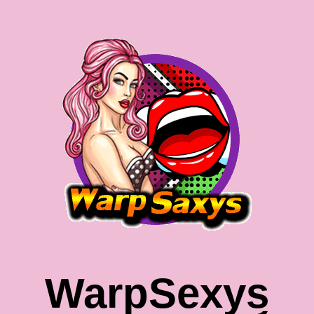
Skip
to
content
WarpSexys