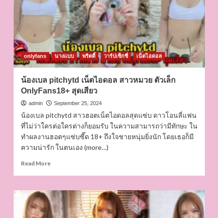
onlyfans
นางแบบ
พริตตี้
วาร์ปเซ็กซี่
เน็ตไอดอล
น้องเบล pitchytd เน็ตไอดอล สาวหมวย ตัวเล็ก
OnlyFans18+ สุดเสียว
admin
September 25, 2024
น้องเบล pitchytd สาวฮอตเน็ตไอดอลสุดแซ่บ ดาวโอนลี่แฟน
ที่ไม่ว่าใครต่อใครต่างก็ยอมรับ ในความสามารถว่ามีทักษะ ใน
ทำผลงานฮอตๆแซ่บซี๊ด 18+ ถึงใจชายหนุ่มยิ่งนัก โดยเธอก็มี
ความน่ารัก ในตนเอง (more…)
Read
Read More
more
about
น้อง
เบล
pitchytd
เน็ต