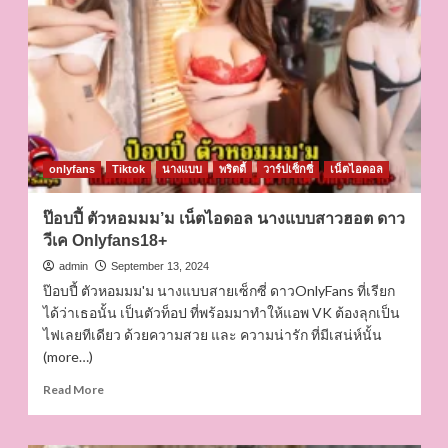
ไอ
ดอล
สาว
หมวย
ตัว
เล็ก
OnlyFans18+
สุด
เสียว
onlyfans
Tiktok
นางแบบ
พริตตี้
วาร์ปเซ็กซี่
เน็ตไอดอล
ป๊อบปี้ ตัวหอมมม’ม เน็ตไอดอล นางแบบสาวฮอต ดาว
วีเค Onlyfans18+
admin
September 13, 2024
ป๊อบปี้ ตัวหอมมม'ม นางแบบสายเซ็กซี่ ดาวOnlyFans ที่เรียก
ได้ว่าเธอนั้น เป็นตัวท็อป ที่พร้อมมาทำให้แอพ VK ต้องลุกเป็น
ไฟเลยทีเดียว ด้วยความสวย และ ความน่ารัก ที่มีเสน่ห์นั้น
(more…)
Read
Read More
more
about
ป๊