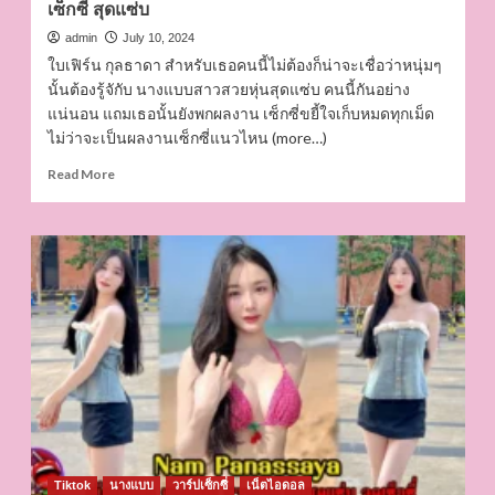
เซ็กซี่ สุดแซ่บ
admin
July 10, 2024
ใบเฟิร์น กุลธาดา สำหรับเธอคนนี้ไม่ต้องก็น่าจะเชื่อว่าหนุ่มๆ
นั้นต้องรู้จักับ นางแบบสาวสวยหุ่นสุดแซ่บ คนนี้กันอย่าง
แน่นอน แถมเธอนั้นยังพกผลงาน เซ็กซี่ขยี้ใจเก็บหมดทุกเม็ด
ไม่ว่าจะเป็นผลงานเซ็กซี่แนวไหน (more…)
Read
Read More
more
about
ใบ
เฟิร์น
กุล
ธาดา
เน็ต
ไอ
ดอล
นาง
แบบ
สาว
สวย
หุ่น
เซ็กซี่
Tiktok
นางแบบ
วาร์ปเซ็กซี่
เน็ตไอดอล