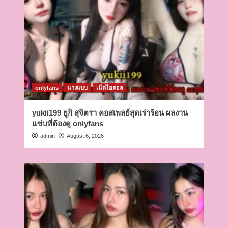
onlyfans
นางแบบ
เน็ตไอดอล
yukii199 ยูกิ สุจิตรา คอสเพลย์สุดเร่าร้อน ผลงาน
แซ่บที่ต้องดู onlyfans
admin
August 6, 2026