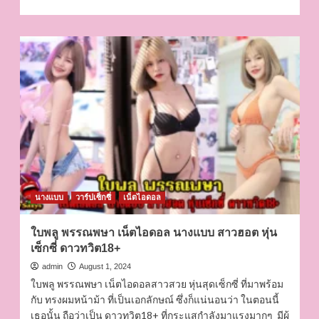
more
about
น้อง
นุ้ง
นิ้ง
ธิติ
มา
เน็ต
ไอ
ดอล
สาว
ฮอต
หุ่น
เซ็กซี่
ดาว
นางแบบ
วาร์ปเซ็กซี่
เน็ตไอดอล
ทวิต18+
สุด
ใบพลู พรรณพษา เน็ตไอดอล นางแบบ สาวฮอต หุ่น
เสียว
เซ็กซี่ ดาวทวิต18+
admin
August 1, 2024
ใบพลู พรรณพษา เน็ตไอดอลสาวสวย หุ่นสุดเซ็กซี่ ที่มาพร้อม
กับ ทรงผมหน้าม้า ที่เป็นเอกลักษณ์ ซึ่งก็แน่นอนว่า ในตอนนี้
เธอนั้น ถือว่าเป็น ดาวทวิต18+ ที่กระแสกำลังมาแรงมากๆ มีผู้