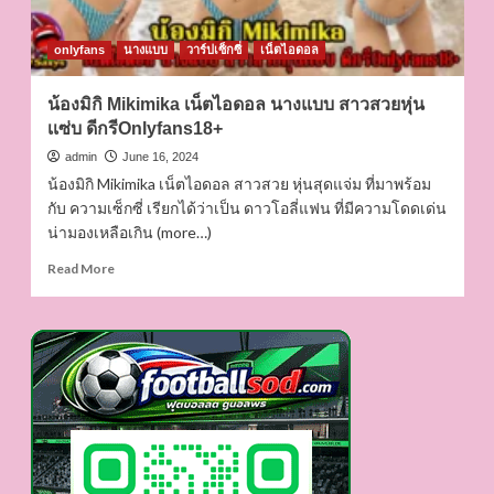
สุด
แซ่บ
ลุ
onlyfans
นางแบบ
วาร์ปเซ็กซี่
เน็ตไอดอล
ค
เซ็กซี่
น้องมิกิ Mikimika เน็ตไอดอล นางแบบ สาวสวยหุ่น
เเซ่บ ดีกรีOnlyfans18+
admin
June 16, 2024
น้องมิกิ Mikimika เน็ตไอดอล สาวสวย หุ่นสุดแจ่ม ที่มาพร้อม
กับ ความเซ็กซี่ เรียกได้ว่าเป็น ดาวโอลี่แฟน ที่มีความโดดเด่น
น่ามองเหลือเกิน (more…)
Read
Read More
more
about
น้อง
มิกิ
Mikimika
เน็ต
ไอ
ดอล
นาง
แบบ