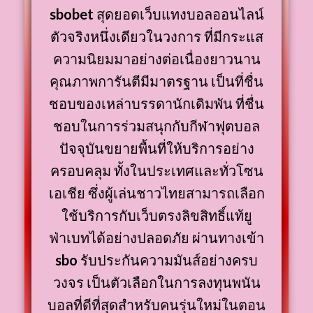
sbobet
สุดยอดเว็บแทงบอลออนไลน์
ตัวจริงหนึ่งเดียวในวงการ ที่มีกระแส
ความนิยมมาอย่างต่อเนื่องยาวนาน
คุณภาพการันตีมีมาตรฐาน เป็นที่ชื่น
ชอบของเหล่าบรรดานักเดิมพัน ที่ชื่น
ชอบในการร่วมสนุกกับกีฬาฟุตบอล
ปัจจุบันขยายพื้นที่ให้บริการอย่าง
ครอบคลุม ทั้งในประเทศและทั่วโซน
เอเชีย ซึ่งผู้เล่นชาวไทยสามารถเลือก
ใช้บริการกับเว็บตรงลิขสิทธิ์แท้ยู
ฟ่าเบทได้อย่างปลอดภัย ผ่านทางเข้า
sbo
รับประกันความมันส์อย่างครบ
วงจร เป็นตัวเลือกในการลงทุนพนัน
บอลที่ดีที่สุดสำหรับคนรุ่นใหม่ในตอน