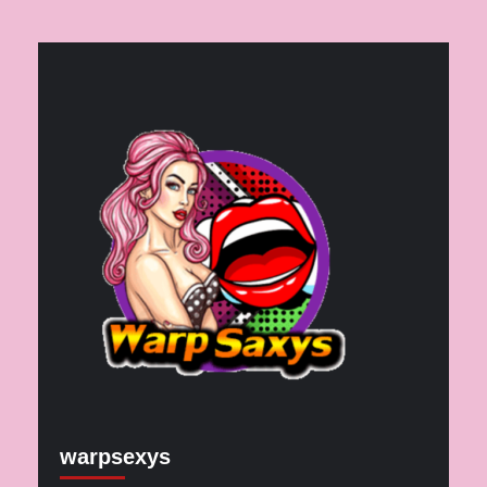
warpsexys