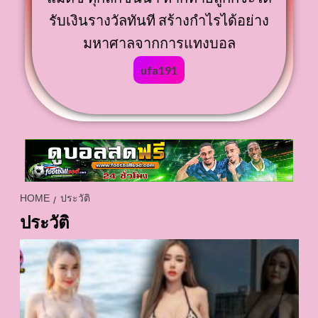
รับเงินรางวัลทันที สร้างกำไรได้อย่าง
มหาศาลจากการแทงบอล
ufa191
HOME
ประวัติ
ประวัติ
doo