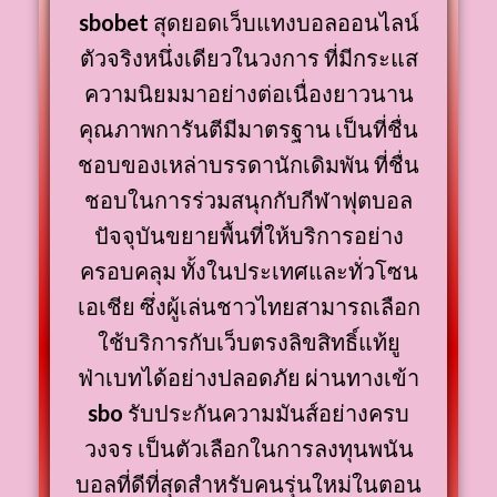
sbobet
สุดยอดเว็บแทงบอลออนไลน์
ตัวจริงหนึ่งเดียวในวงการ ที่มีกระแส
ความนิยมมาอย่างต่อเนื่องยาวนาน
คุณภาพการันตีมีมาตรฐาน เป็นที่ชื่น
ชอบของเหล่าบรรดานักเดิมพัน ที่ชื่น
ชอบในการร่วมสนุกกับกีฬาฟุตบอล
ปัจจุบันขยายพื้นที่ให้บริการอย่าง
ครอบคลุม ทั้งในประเทศและทั่วโซน
เอเชีย ซึ่งผู้เล่นชาวไทยสามารถเลือก
ใช้บริการกับเว็บตรงลิขสิทธิ์แท้ยู
ฟ่าเบทได้อย่างปลอดภัย ผ่านทางเข้า
sbo
รับประกันความมันส์อย่างครบ
วงจร เป็นตัวเลือกในการลงทุนพนัน
บอลที่ดีที่สุดสำหรับคนรุ่นใหม่ในตอน