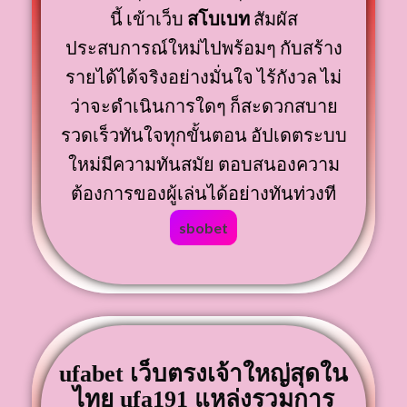
นี้ เข้าเว็บ
สโบเบท
สัมผัส
ประสบการณ์ใหม่ไปพร้อมๆ กับสร้าง
รายได้ได้จริงอย่างมั่นใจ ไร้กังวล ไม่
ว่าจะดำเนินการใดๆ ก็สะดวกสบาย
รวดเร็วทันใจทุกขั้นตอน อัปเดตระบบ
ใหม่มีความทันสมัย ตอบสนองความ
ต้องการของผู้เล่นได้อย่างทันท่วงที
sbobet
ufabet
เว็บตรงเจ้าใหญ่สุดใน
ไทย
ufa191
แหล่งรวมการ