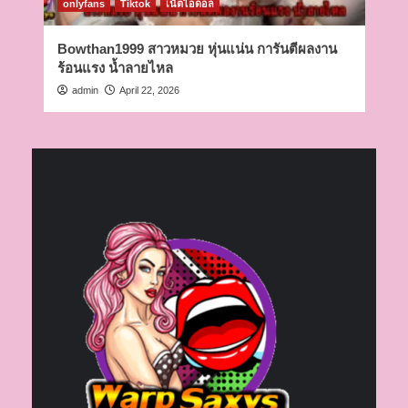
onlyfans
Tiktok
เน็ตไอดอล
Bowthan1999 สาวหมวย หุ่นแน่น การันตีผลงาน
ร้อนแรง น้ำลายไหล
admin
April 22, 2026