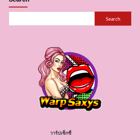
Search
วาร์ปเซ็กซี่