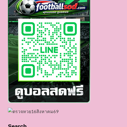
รัตน์
เปิด
วาร์
ป
เน็ต
ไอ
ดอล
สาว
สวย
เจ้าของ
ฟาร์ม
เห็ด
สุด
เซ็กซี่
Search