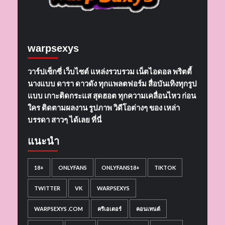
warpsexys
วาร์ปเซ็กซี่ เว็บไซต์ แหล่งรวบรวม เน็ตไอดอล พริตตี้
นางแบบ ดารา ดาวดัง ทุกแพ
ลต
ฟอ
ร์
ม สื่อบันเทิงทุกรูป
แบบ เกาะติดกระแส สุดฮอต ทุกความเคลื่อนไหว ก่อน
ใคร ติดตามผลงาน รูปภาพ วิดีโอต่างๆ ของ เหล่า
บรรดา สาวๆ ได้เลย ที่นี่
แนะนำ
18+
ONLYFANS
ONLYFANS18+
TIKTOK
TWITTER
VK
WARPSEXYS
WARPSEXYS .COM
ครีเอเตอร์
คอนเทนต์