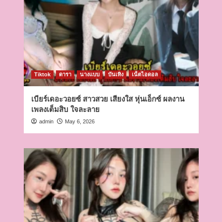
Tiktok
ดารา
นางแบบ
บันเทิง
เน็ตไอดอล
เบียร์เดอะวอยซ์ สาวสวย เสียงใส หุ่นเอ็กซ์ ผลงาน
เพลงเต็มสิบ ใจละลาย
admin
May 6, 2026