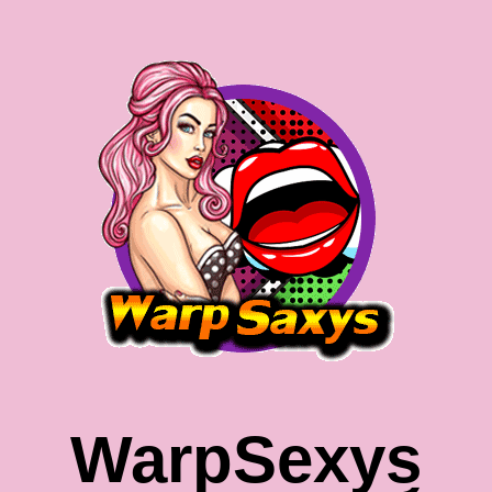
Skip
to
content
WarpSexys