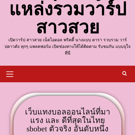
แหล่งรวมวาร์ป
สาวสวย
เปิดวาร์ป สาวสวย เน็ตไอดอล พริตตี้ นางแบบ ดารา รวบรวม วาร์
ปดาวดัง ทุกๆ แพลตฟอร์ม เปิดช่องทางให้ได้ติดตาม รับชมกัน แบบจุใจ
ที่นี่
Primary
Menu
เว็บแทงบอลออนไลน์ที่มา
แรง และ ดีที่สุดในไทย
sbobet
ตัวจริง อันดับหนึ่ง