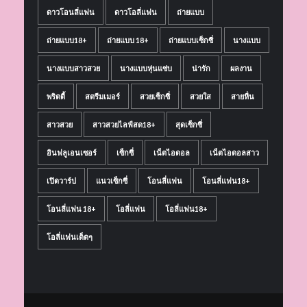
ดาวโอนลี่แฟน
ดาวโอลี่แฟน
ถ่ายแบบ
ถ่ายแบบ18+
ถ่ายแบบ 18+
ถ่ายแบบเซ็กซี่
นางแบบ
นางแบบสาวสวย
นางแบบหุ่นแซ่บ
น่ารัก
ผลงาน
พริตตี้
สตรีมเมอร์
สวยเซ็กซี่
สวยใส
สายหื่น
สาวสวย
สาวสวยไลฟ์สด18+
สุดเซ็กซี่
อินฟลูเอนเซอร์
เซ็กซี่
เน็ตไอดอล
เน็ตไอดอลสาว
เปิดวาร์ป
แนวเซ็กซี่
โอนลี่แฟน
โอนลี่แฟน18+
โอนลี่แฟน 18+
โอลี่แฟน
โอลี่แฟน18+
โอลี่แฟนเด็ดๆ