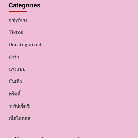
Categories
onlyfans
Tiktok
Uncategorized
ดารา
นางแบบ
บันเทิง
พริตตี้
วาร์ปเซ็กซี่
เน็ตไอดอล