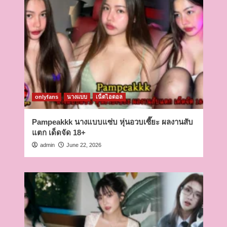
onlyfans
นางแบบ
เน็ตไอดอล
Pampeakkk นางแบบแซ่บ หุ่นอวบเซี๊ยะ ผลงานสับ
แตก เด็ดจัด 18+
admin
June 22, 2026