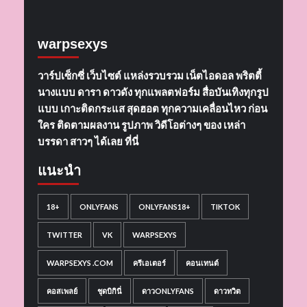
warpsexys
วาร์ปเซ็กซี่ เว็บไซต์ แหล่งรวบรวม เน็ตไอดอล พริตตี้
นางแบบ ดารา ดาวดัง ทุกแพ
ลต
ฟอ
ร์
ม สื่อบันเทิงทุกรูป
แบบ เกาะติดกระแส สุดฮอต ทุกความเคลื่อนไหว ก่อน
ใคร ติดตามผลงาน รูปภาพ วิดีโอต่างๆ ของ เหล่า
บรรดา สาวๆ ได้เลย ที่นี่
แนะนำ
18+
ONLYFANS
ONLYFANS18+
TIKTOK
TWITTER
VK
WARPSEXYS
WARPSEXYS .COM
ครีเอเตอร์
คอนเทนต์
คอสเพลย์
ชุดบิกินี่
ดาวONLYFANS
ดาวทวิต