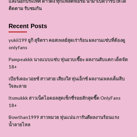
และนอกประเทศ ดาวดัง ทุกแพลตฟอร์ม นำมาเปิดวาร์ปให้ได้
ติดตาม รับชมกัน
Recent Posts
yukii199 ยูกิ สุจิตรา คอสเพลย์สุดเร่าร้อน ผลงานแซ่บที่ต้องดู
onlyfans
Pampeakkk นางแบบแซ่บ หุ่นอวบเซี๊ยะ ผลงานสับแตก เด็ดจัด
18+
เบียร์เดอะวอยซ์ สาวสวย เสียงใส หุ่นเอ็กซ์ ผลงานเพลงเต็มสิบ
ใจละลาย
Itsmukkk สาวเน็ตไอดอลสุดเซ็กซี่รอยสักสุดซี๊ด OnlyFans
18+
Bowthan1999 สาวหมวย หุ่นแน่น การันตีผลงานร้อนแรง
น้ำลายไหล