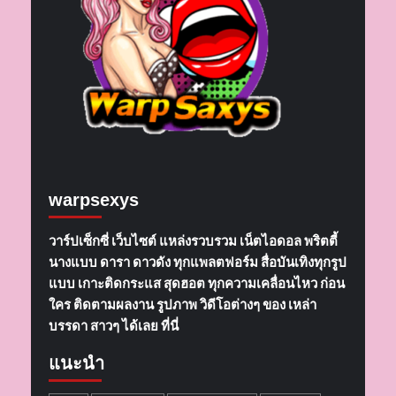
warpsexys
วาร์ปเซ็กซี่ เว็บไซต์ แหล่งรวบรวม เน็ตไอดอล พริตตี้
นางแบบ ดารา ดาวดัง ทุกแพ
ลต
ฟอ
ร์
ม สื่อบันเทิงทุกรูป
แบบ เกาะติดกระแส สุดฮอต ทุกความเคลื่อนไหว ก่อน
ใคร ติดตามผลงาน รูปภาพ วิดีโอต่างๆ ของ เหล่า
บรรดา สาวๆ ได้เลย ที่นี่
แนะนำ