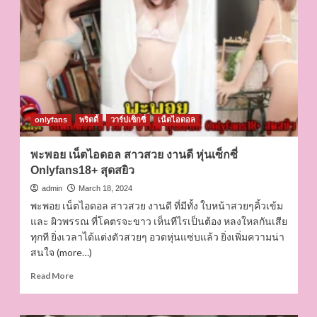
นาง
แบบ
สาว
สวย
หุ่น
เซ็กซี่
คอน
เทนต์18+
สุด
onlyfans
พริตตี้
วาร์ปเซ็กซี่
เน็ตไอดอล
เสียว
พะพอย เน็ตไอดอล สาวสวย งานดี หุ่นเซ็กซี่
Onlyfans18+ สุดสยิว
admin
March 18, 2024
พะพอย เน็ตไอดอล สาวสวย งานดี ที่มีทั้ง ใบหน้าสวยๆคิ้วเข้ม
และ ผิวพรรณ ที่โคตรจะขาว เห็นทีไรเป็นต้อง หลงใหลกันเสีย
ทุกที ยิ่งเวลาได้แต่งตัวสวยๆ อวดหุ่นแซ่บแล้ว ยิ่งเพิ่มความน่า
สนใจ (more…)
Read
Read More
more
about
พะ