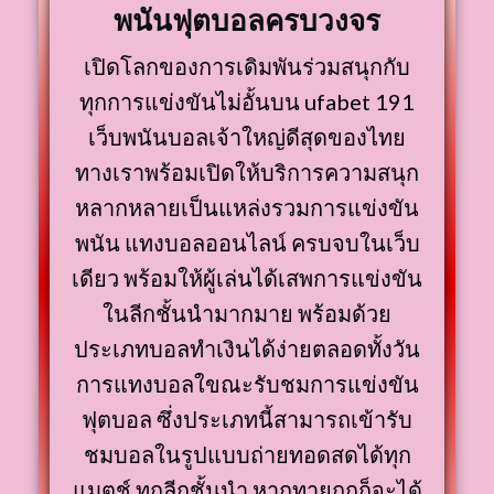
พนันฟุตบอลครบวงจร
เปิดโลกของการเดิมพันร่วมสนุกกับ
ทุกการแข่งขันไม่อั้นบน ufabet 191
เว็บพนันบอลเจ้าใหญ่ดีสุดของไทย
ทางเราพร้อมเปิดให้บริการความสนุก
หลากหลายเป็นแหล่งรวมการแข่งขัน
พนัน แทงบอลออนไลน์ ครบจบในเว็บ
เดียว พร้อมให้ผู้เล่นได้เสพการแข่งขัน
ในลีกชั้นนำมากมาย พร้อมด้วย
ประเภทบอลทำเงินได้ง่ายตลอดทั้งวัน
การแทงบอลใขณะรับชมการแข่งขัน
ฟุตบอล ซึ่งประเภทนี้สามารถเข้ารับ
ชมบอลในรูปแบบถ่ายทอดสดได้ทุก
แมตช์ ทุกลีกชั้นนำ หากทายถูกก็จะได้