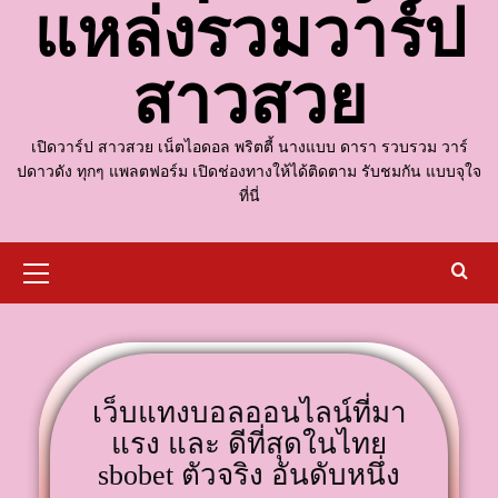
แหล่งรวมวาร์ป
สาวสวย
เปิดวาร์ป สาวสวย เน็ตไอดอล พริตตี้ นางแบบ ดารา รวบรวม วาร์
ปดาวดัง ทุกๆ แพลตฟอร์ม เปิดช่องทางให้ได้ติดตาม รับชมกัน แบบจุใจ
ที่นี่
Primary
Menu
เว็บแทงบอลออนไลน์ที่มา
แรง และ ดีที่สุดในไทย
sbobet
ตัวจริง อันดับหนึ่ง