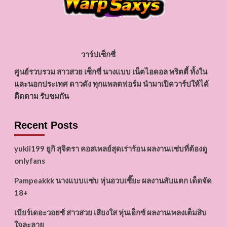
วาร์ปเซ็กซี่
ศูนย์รวบรวม สาวสวย เซ็กซี่ นางแบบ เน็ตไอดอล พริตตี้ ทั้งใน
และนอกประเทศ ดาวดัง ทุกแพลตฟอร์ม นำมาเปิดวาร์ปให้ได้
ติดตาม รับชมกัน
Recent Posts
yukii199 ยูกิ สุจิตรา คอสเพลย์สุดเร่าร้อน ผลงานแซ่บที่ต้องดู
onlyfans
Pampeakkk นางแบบแซ่บ หุ่นอวบเซี๊ยะ ผลงานสับแตก เด็ดจัด
18+
เบียร์เดอะวอยซ์ สาวสวย เสียงใส หุ่นเอ็กซ์ ผลงานเพลงเต็มสิบ
ใจละลาย