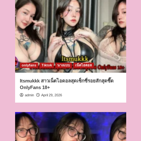
onlyfans
Tiktok
นางแบบ
เน็ตไอดอล
Itsmukkk สาวเน็ตไอดอลสุดเซ็กซี่รอยสักสุดซี๊ด
OnlyFans 18+
admin
April 29, 2026