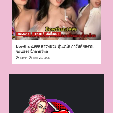
onlyfans
Tiktok
เน็ตไอดอล
Bowthan1999 สาวหมวย หุ่นแน่น การันตีผลงาน
ร้อนแรง น้ำลายไหล
admin
April 22, 2026