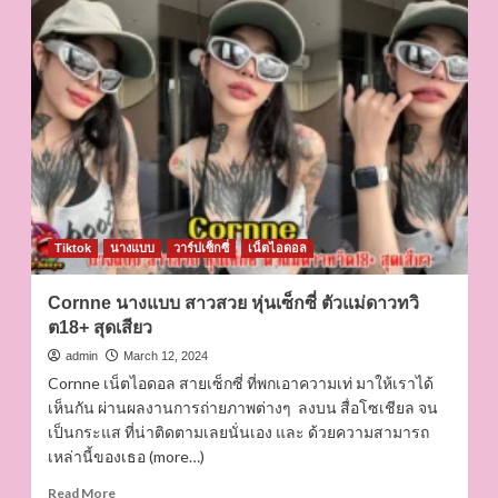
พอย
เน็ต
ไอ
ดอล
สาว
สวย
งาน
ดี
หุ่น
เซ็กซี่
Onlyfans18+
สุด
Tiktok
นางแบบ
วาร์ปเซ็กซี่
เน็ตไอดอล
สยิว
Cornne นางแบบ สาวสวย หุ่นเซ็กซี่ ตัวแม่ดาวทวิ
ต18+ สุดเสียว
admin
March 12, 2024
Cornne เน็ตไอดอล สายเซ็กซี่ ที่พกเอาความเท่ มาให้เราได้
เห็นกัน ผ่านผลงานการถ่ายภาพต่างๆ ลงบน สื่อโซเชียล จน
เป็นกระแส ที่น่าติดตามเลยนั่นเอง และ ด้วยความสามารถ
เหล่านี้ของเธอ (more…)
Read
Read More