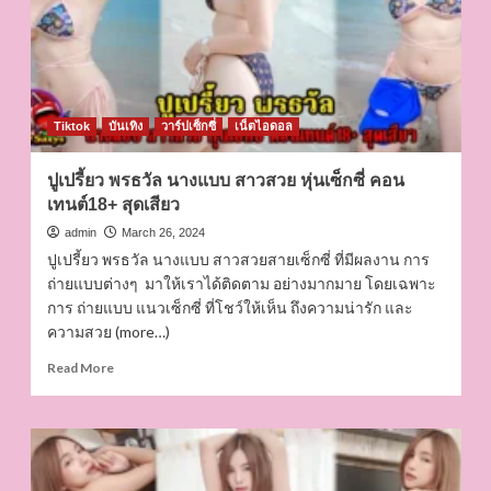
Tiktok
บันเทิง
วาร์ปเซ็กซี่
เน็ตไอดอล
ปูเปรี้ยว พรธวัล นางแบบ สาวสวย หุ่นเซ็กซี่ คอน
เทนต์18+ สุดเสียว
admin
March 26, 2024
ปูเปรี้ยว พรธวัล นางแบบ สาวสวยสายเซ็กซี่ ที่มีผลงาน การ
ถ่ายแบบต่างๆ มาให้เราได้ติดตาม อย่างมากมาย โดยเฉพาะ
การ ถ่ายแบบ แนวเซ็กซี่ ที่โชว์ให้เห็น ถึงความน่ารัก และ
ความสวย (more…)
Read
Read More
more
about
ปู
เปรี้ยว
พร
ธวัล