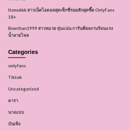
Itsmukkk สาวเน็ตไอดอลสุดเซ็กซี่รอยสักสุดซี๊ด OnlyFans
18+
Bowthan1999 สาวหมวย หุ่นแน่น การันตีผลงานร้อนแรง
น้ำลายไหล
Categories
onlyfans
Tiktok
Uncategorized
ดารา
นางแบบ
บันเทิง