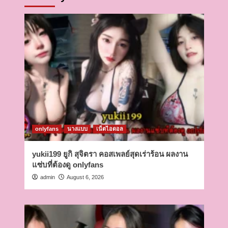
onlyfans
นางแบบ
เน็ตไอดอล
yukii199 ยูกิ สุจิตรา คอสเพลย์สุดเร่าร้อน ผลงาน
แซ่บที่ต้องดู onlyfans
admin
August 6, 2026