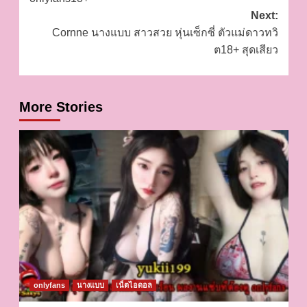
Next:
Cornne นางแบบ สาวสวย หุ่นเซ็กซี่ ตัวแม่ดาวทวิ
ต18+ สุดเสียว
More Stories
onlyfans
นางแบบ
เน็ตไอดอล