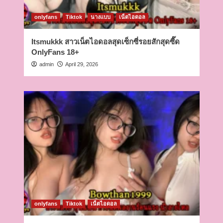
onlyfans
Tiktok
นางแบบ
เน็ตไอดอล
Itsmukkk สาวเน็ตไอดอลสุดเซ็กซี่รอยสักสุดซี๊ด
OnlyFans 18+
admin
April 29, 2026
onlyfans
Tiktok
เน็ตไอดอล