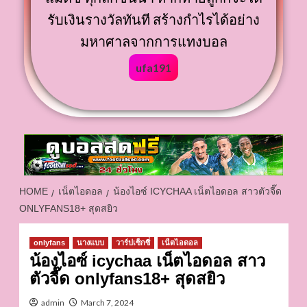
รับเงินรางวัลทันที สร้างกำไรได้อย่าง
มหาศาลจากการแทงบอล
ufa191
HOME
เน็ตไอดอล
น้องไอซ์ ICYCHAA เน็ตไอดอล สาวตัวจี๊ด
ONLYFANS18+ สุดสยิว
onlyfans
นางแบบ
วาร์ปเซ็กซี่
เน็ตไอดอล
doo
น้องไอซ์ icychaa เน็ตไอดอล สาว
ตัวจี๊ด onlyfans18+ สุดสยิว
admin
March 7, 2024