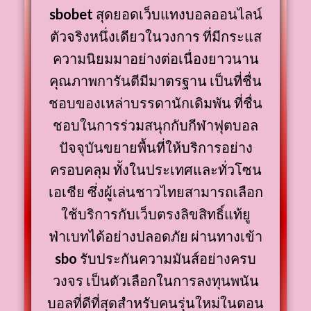
sbobet
สุดยอดเว็บแทงบอลออนไลน์
ตัวจริงหนึ่งเดียวในวงการ ที่มีกระแส
ความนิยมมาอย่างต่อเนื่องยาวนาน
คุณภาพการันตีมีมาตรฐาน เป็นที่ชื่น
ชอบของเหล่าบรรดานักเดิมพัน ที่ชื่น
ชอบในการร่วมสนุกกับกีฬาฟุตบอล
ปัจจุบันขยายพื้นที่ให้บริการอย่าง
ครอบคลุม ทั้งในประเทศและทั่วโซน
เอเชีย ซึ่งผู้เล่นชาวไทยสามารถเลือก
ใช้บริการกับเว็บตรงลิขสิทธิ์แท้ยู
ฟ่าเบทได้อย่างปลอดภัย ผ่านทางเข้า
sbo
รับประกันความมันส์อย่างครบ
วงจร เป็นตัวเลือกในการลงทุนพนัน
บอลที่ดีที่สุดสำหรับคนรุ่นใหม่ในตอน