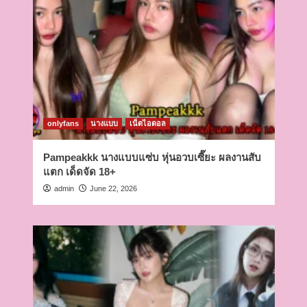
onlyfans
นางแบบ
เน็ตไอดอล
Pampeakkk นางแบบแซ่บ หุ่นอวบเซี๊ยะ ผลงานสับ
แตก เด็ดจัด 18+
admin
June 22, 2026