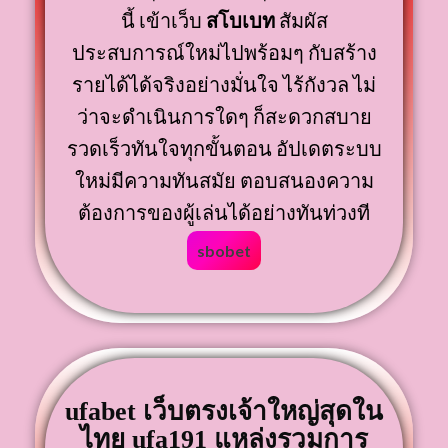
นี้ เข้าเว็บ
สโบเบท
สัมผัส
ประสบการณ์ใหม่ไปพร้อมๆ กับสร้าง
รายได้ได้จริงอย่างมั่นใจ ไร้กังวล ไม่
ว่าจะดำเนินการใดๆ ก็สะดวกสบาย
รวดเร็วทันใจทุกขั้นตอน อัปเดตระบบ
ใหม่มีความทันสมัย ตอบสนองความ
ต้องการของผู้เล่นได้อย่างทันท่วงที
sbobet
ufabet
เว็บตรงเจ้าใหญ่สุดใน
ไทย
ufa191
แหล่งรวมการ