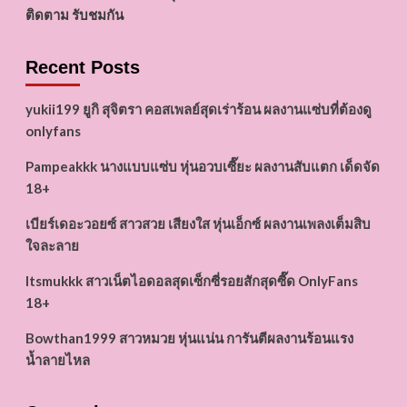
ติดตาม รับชมกัน
Recent Posts
yukii199 ยูกิ สุจิตรา คอสเพลย์สุดเร่าร้อน ผลงานแซ่บที่ต้องดู
onlyfans
Pampeakkk นางแบบแซ่บ หุ่นอวบเซี๊ยะ ผลงานสับแตก เด็ดจัด
18+
เบียร์เดอะวอยซ์ สาวสวย เสียงใส หุ่นเอ็กซ์ ผลงานเพลงเต็มสิบ
ใจละลาย
Itsmukkk สาวเน็ตไอดอลสุดเซ็กซี่รอยสักสุดซี๊ด OnlyFans
18+
Bowthan1999 สาวหมวย หุ่นแน่น การันตีผลงานร้อนแรง
น้ำลายไหล