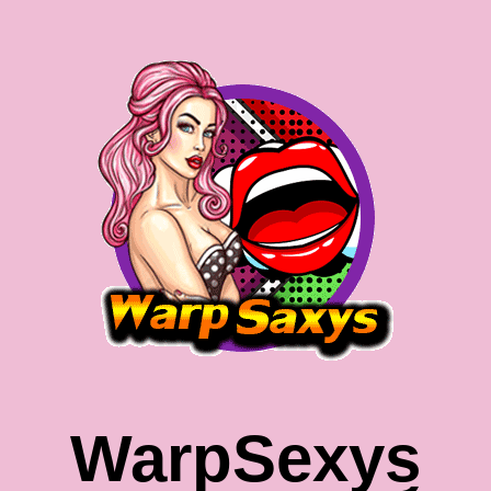
Skip
to
content
WarpSexys