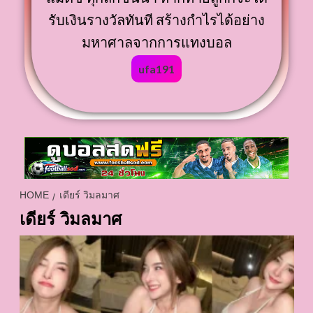
รับเงินรางวัลทันที สร้างกำไรได้อย่าง
มหาศาลจากการแทงบอล
ufa191
HOME
เดียร์ วิมลมาศ
เดียร์ วิมลมาศ
doo