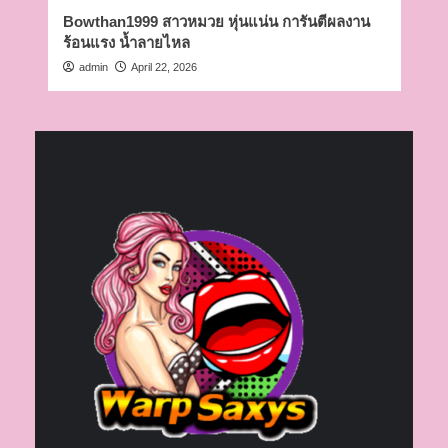
Bowthan1999 สาวหมวย หุ่นแน่น การันตีผลงาน
ร้อนแรง น้ำลายไหล
admin
April 22, 2026