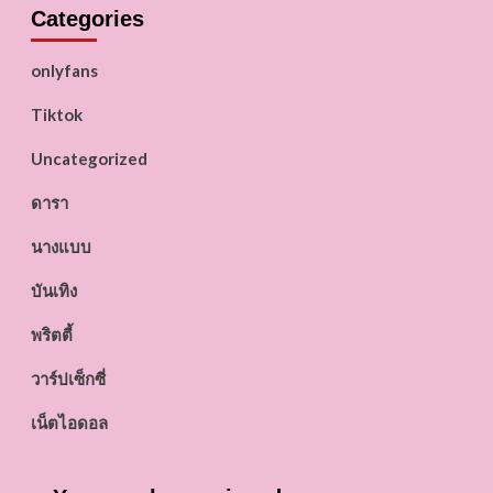
Categories
onlyfans
Tiktok
Uncategorized
ดารา
นางแบบ
บันเทิง
พริตตี้
วาร์ปเซ็กซี่
เน็ตไอดอล