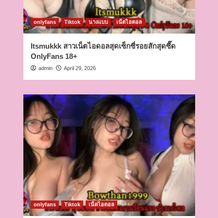
onlyfans
Tiktok
นางแบบ
เน็ตไอดอล
Itsmukkk สาวเน็ตไอดอลสุดเซ็กซี่รอยสักสุดซี๊ด
OnlyFans 18+
admin
April 29, 2026
onlyfans
Tiktok
เน็ตไอดอล