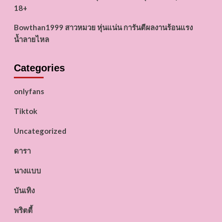
18+
Bowthan1999 สาวหมวย หุ่นแน่น การันตีผลงานร้อนแรง
น้ำลายไหล
Categories
onlyfans
Tiktok
Uncategorized
ดารา
นางแบบ
บันเทิง
พริตตี้