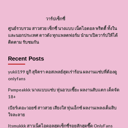
วาร์ปเซ็กซี่
ศูนย์รวบรวม สาวสวย เซ็กซี่ นางแบบ เน็ตไอดอล พริตตี้ ทั้งใน
และนอกประเทศ ดาวดัง ทุกแพลตฟอร์ม นำมาเปิดวาร์ปให้ได้
ติดตาม รับชมกัน
Recent Posts
yukii199 ยูกิ สุจิตรา คอสเพลย์สุดเร่าร้อน ผลงานแซ่บที่ต้องดู
onlyfans
Pampeakkk นางแบบแซ่บ หุ่นอวบเซี๊ยะ ผลงานสับแตก เด็ดจัด
18+
เบียร์เดอะวอยซ์ สาวสวย เสียงใส หุ่นเอ็กซ์ ผลงานเพลงเต็มสิบ
ใจละลาย
Itsmukkk สาวเน็ตไอดอลสุดเซ็กซี่รอยสักสุดซี๊ด OnlyFans