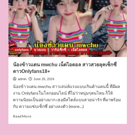
ศา
เน็ต
ไอ
ดอล
นาง
แบบ
สาว
สวย
ดาวOnlyFans18+
onlyfans
นางแบบ
วาร์ปเซ็กซี่
เน็ตไอดอล
น้องข้าวแตน mwchu เน็ตไอดอล สาวสวยลุคเซ็กซี่
ดาวOnlyfans18+
admin
June 26, 2024
น้องข้าวแตน mwchu สาวเสน่ห์แรงแบบเกินต้านคนนี้ ที่มีผล
งาน Onlyfansในโลกออนไลน์ ที่ไม่ว่าหนุ่มๆคนไหน ก็ให้
ความนิยมเป็นอย่างมาก เธอมีสไตล์แบบสวยน่ารัก ที่มาพร้อม
กับ ความแซ่บเซ็กซี่ อย่างลงตัว (more…)
Read
Read More
more
about
น้อง