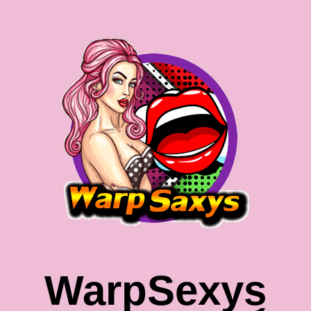
Skip
to
content
WarpSexys