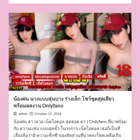
more
about
Itsmukkk
สาว
เน็ต
ไอ
ดอล
สุด
เซ็กซี่
รอย
สัก
สุด
ซี๊ด
onlyfans
Uncategorized
นางแบบ
บันเทิง
พริตตี้
OnlyFans
18+
วาร์ปเซ็กซี่
เน็ตไอดอล
น้องฝน นางแบบหุ่นบาง ร่างเล็ก โชว์ชุดสุดเสียว
พร้อมผลงาน Onlyfans
admin
October 22, 2024
น้องฝน สาวสวย เน็ตไอดอล สุดฮอต ดาว Onlyfans ที่มาพร้อม
กับ ความแซ่บ แบบสุดขั้ว ในวงการ เน็ตไอดอล เธอก็เป็นที่
เลื่องลือว่ามี ความเซ็กซี่ ของสัดส่วนที่น่าหลงใหลเหลือเกิน