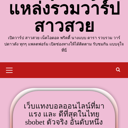
แหล่งรวมวาร์ป
สาวสวย
เปิดวาร์ป สาวสวย เน็ตไอดอล พริตตี้ นางแบบ ดารา รวบรวม วาร์
ปดาวดัง ทุกๆ แพลตฟอร์ม เปิดช่องทางให้ได้ติดตาม รับชมกัน แบบจุใจ
ที่นี่
Primary
Menu
เว็บแทงบอลออนไลน์ที่มา
แรง และ ดีที่สุดในไทย
sbobet
ตัวจริง อันดับหนึ่ง