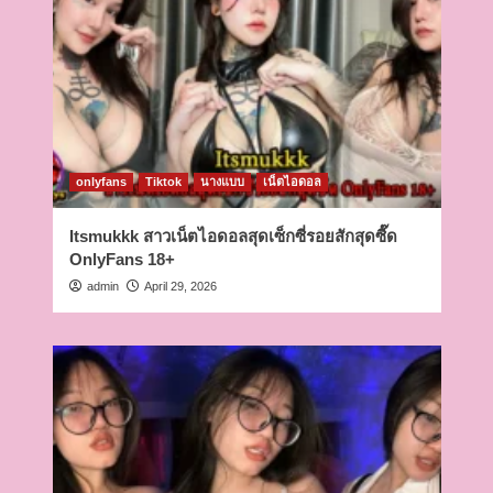
onlyfans
Tiktok
นางแบบ
เน็ตไอดอล
Itsmukkk สาวเน็ตไอดอลสุดเซ็กซี่รอยสักสุดซี๊ด
OnlyFans 18+
admin
April 29, 2026