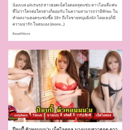
น้องเบล pitchytd สาวฮอตเน็ตไอดอลสุดแซ่บ ดาวโอนลี่แฟน
ที่ไม่ว่าใครต่อใครต่างก็ยอมรับ ในความสามารถว่ามีทักษะ ใน
ทำผลงานฮอตๆแซ่บซี๊ด 18+ ถึงใจชายหนุ่มยิ่งนัก โดยเธอก็มี
ความน่ารัก ในตนเอง (more…)
Read
Read More
more
about
น้อง
เบล
pitchytd
เน็ต
ไอ
ดอล
สาว
หมวย
ตัว
เล็ก
OnlyFans18+
สุด
เสียว
onlyfans
Tiktok
นางแบบ
พริตตี้
วาร์ปเซ็กซี่
เน็ตไอดอล
ป๊อบปี้ ตัวหอมมม’ม เน็ตไอดอล นางแบบสาวฮอต ดาว