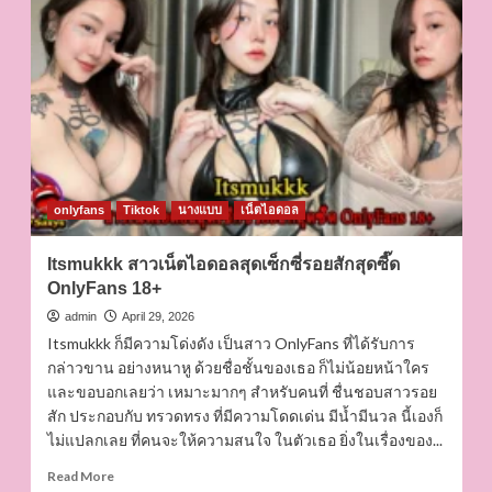
แบบ
แซ่บ
หุ่น
อวบ
เซี๊
ยะ
ผล
งาน
สับ
แตก
เด็ด
onlyfans
Tiktok
นางแบบ
เน็ตไอดอล
จัด
18+
Itsmukkk สาวเน็ตไอดอลสุดเซ็กซี่รอยสักสุดซี๊ด
OnlyFans 18+
admin
April 29, 2026
Itsmukkk ก็มีความโด่งดัง เป็นสาว OnlyFans ที่ได้รับการ
กล่าวขาน อย่างหนาหู ด้วยชื่อชั้นของเธอ ก็ไม่น้อยหน้าใคร
และขอบอกเลยว่า เหมาะมากๆ สำหรับคนที่ ชื่นชอบสาวรอย
สัก ประกอบกับ ทรวดทรง ที่มีความโดดเด่น มีน้ำมีนวล นี้เองก็
ไม่แปลกเลย ที่คนจะให้ความสนใจ ในตัวเธอ ยิ่งในเรื่องของ...
Read
Read More