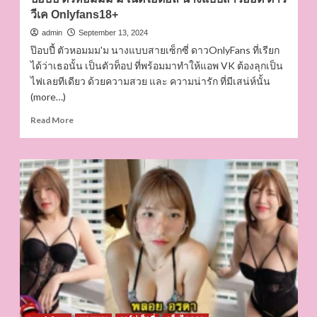
วีเค Onlyfans18+
admin
September 13, 2024
ป๊อบปี้ ตัวหอมมม'ม นางแบบสายเซ็กซี่ ดาวOnlyFans ที่เรียก
ได้ว่าเธอนั้น เป็นตัวท็อป ที่พร้อมมาทำให้แอพ VK ต้องลุกเป็น
ไฟเลยทีเดียว ด้วยความสวย และ ความน่ารัก ที่มีเสน่ห์นั้น
(more…)
Read
Read More
more
about
ป๊
อบ
ปี้
ตัว
หอม
มม’ม
เน็ต
ไอ
ดอล
นาง
แบบ
สาว