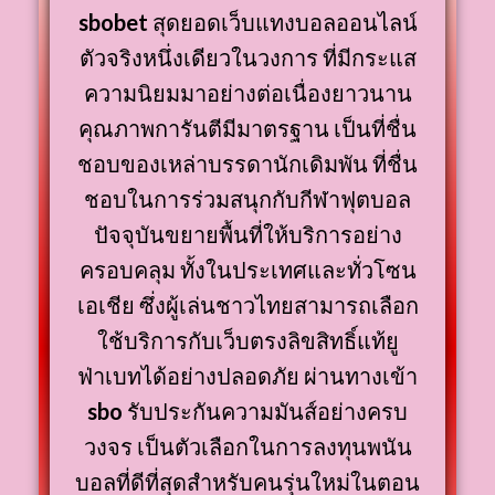
sbobet
สุดยอดเว็บแทงบอลออนไลน์
ตัวจริงหนึ่งเดียวในวงการ ที่มีกระแส
ความนิยมมาอย่างต่อเนื่องยาวนาน
คุณภาพการันตีมีมาตรฐาน เป็นที่ชื่น
ชอบของเหล่าบรรดานักเดิมพัน ที่ชื่น
ชอบในการร่วมสนุกกับกีฬาฟุตบอล
ปัจจุบันขยายพื้นที่ให้บริการอย่าง
ครอบคลุม ทั้งในประเทศและทั่วโซน
เอเชีย ซึ่งผู้เล่นชาวไทยสามารถเลือก
ใช้บริการกับเว็บตรงลิขสิทธิ์แท้ยู
ฟ่าเบทได้อย่างปลอดภัย ผ่านทางเข้า
sbo
รับประกันความมันส์อย่างครบ
วงจร เป็นตัวเลือกในการลงทุนพนัน
บอลที่ดีที่สุดสำหรับคนรุ่นใหม่ในตอน