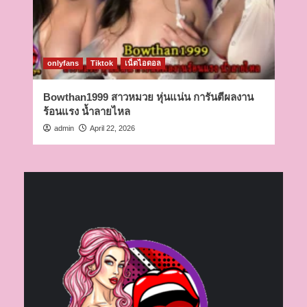
onlyfans
Tiktok
เน็ตไอดอล
Bowthan1999 สาวหมวย หุ่นแน่น การันตีผลงาน
ร้อนแรง น้ำลายไหล
admin
April 22, 2026