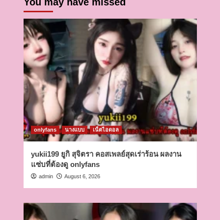
You may have missed
onlyfans
นางแบบ
เน็ตไอดอล
yukii199 ยูกิ สุจิตรา คอสเพลย์สุดเร่าร้อน ผลงาน
แซ่บที่ต้องดู onlyfans
admin
August 6, 2026