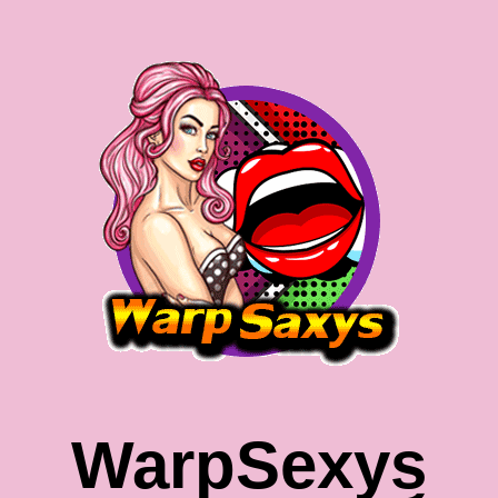
Skip
to
content
WarpSexys