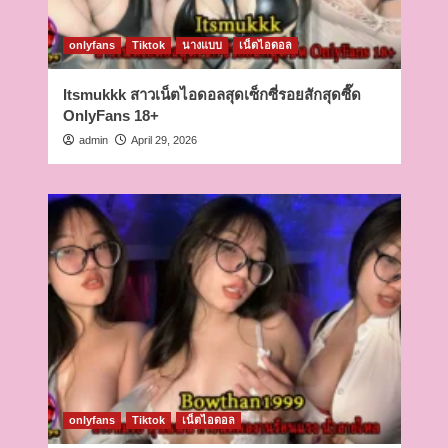
onlyfans
Tiktok
นางแบบ
เน็ตไอดอล
Itsmukkk สาวเน็ตไอดอลสุดเซ็กซี่รอยสักสุดซี๊ด
OnlyFans 18+
admin
April 29, 2026
onlyfans
Tiktok
เน็ตไอดอล