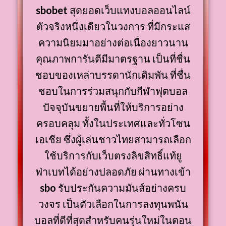
sbobet
สุดยอดเว็บแทงบอลออนไลน์
ตัวจริงหนึ่งเดียวในวงการ ที่มีกระแส
ความนิยมมาอย่างต่อเนื่องยาวนาน
คุณภาพการันตีมีมาตรฐาน เป็นที่ชื่น
ชอบของเหล่าบรรดานักเดิมพัน ที่ชื่น
ชอบในการร่วมสนุกกับกีฬาฟุตบอล
ปัจจุบันขยายพื้นที่ให้บริการอย่าง
ครอบคลุม ทั้งในประเทศและทั่วโซน
เอเชีย ซึ่งผู้เล่นชาวไทยสามารถเลือก
ใช้บริการกับเว็บตรงลิขสิทธิ์แท้ยู
ฟ่าเบทได้อย่างปลอดภัย ผ่านทางเข้า
sbo
รับประกันความมันส์อย่างครบ
วงจร เป็นตัวเลือกในการลงทุนพนัน
บอลที่ดีที่สุดสำหรับคนรุ่นใหม่ในตอน