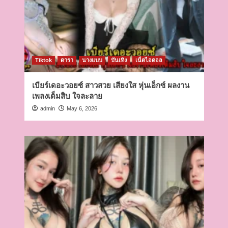
Tiktok
ดารา
นางแบบ
บันเทิง
เน็ตไอดอล
เบียร์เดอะวอยซ์ สาวสวย เสียงใส หุ่นเอ็กซ์ ผลงาน
เพลงเต็มสิบ ใจละลาย
admin
May 6, 2026