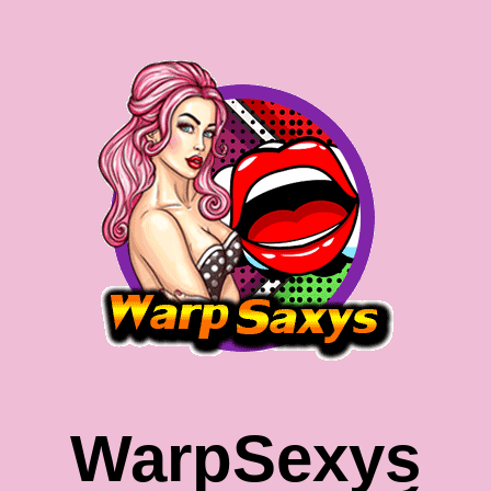
Skip
to
content
WarpSexys