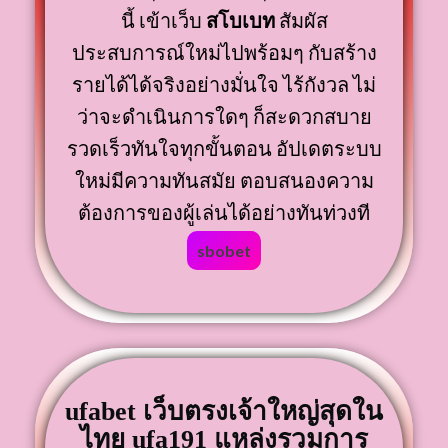
นี้ เข้าเว็บ
สโบเบท
สัมผัส
ประสบการณ์ใหม่ไปพร้อมๆ กับสร้าง
รายได้ได้จริงอย่างมั่นใจ ไร้กังวล ไม่
ว่าจะดำเนินการใดๆ ก็สะดวกสบาย
รวดเร็วทันใจทุกขั้นตอน อัปเดตระบบ
ใหม่มีความทันสมัย ตอบสนองความ
ต้องการของผู้เล่นได้อย่างทันท่วงที
sbobet
ufabet
เว็บตรงเจ้าใหญ่สุดใน
ไทย
ufa191
แหล่งรวมการ