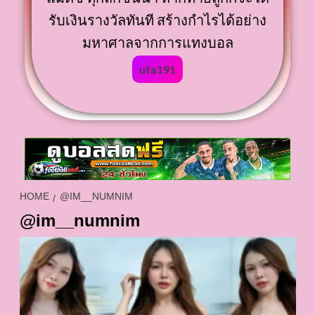
รับเงินรางวัลทันที สร้างกำไรได้อย่าง
มหาศาลจากการแทงบอล
ufa191
HOME
@IM__NUMNIM
@im__numnim
doo