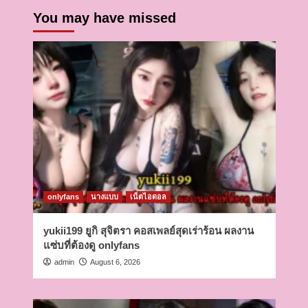
You may have missed
onlyfans
นางแบบ
เน็ตไอดอล
yukii199 ยูกิ สุจิตรา คอสเพลย์สุดเร่าร้อน ผลงาน
แซ่บที่ต้องดู onlyfans
admin
August 6, 2026