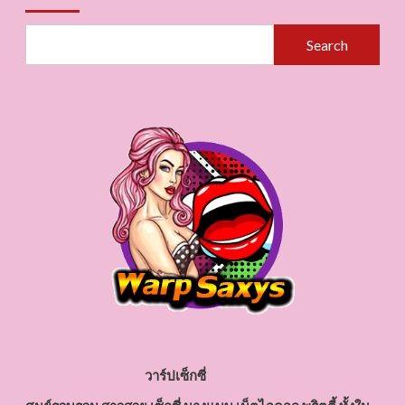
Search
วาร์ปเซ็กซี่