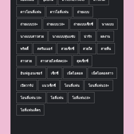
ดาวโอนลี่แฟน
ดาวโอลี่แฟน
ถ่ายแบบ
ถ่ายแบบ18+
ถ่ายแบบ 18+
ถ่ายแบบเซ็กซี่
นางแบบ
นางแบบสาวสวย
นางแบบหุ่นแซ่บ
น่ารัก
ผลงาน
พริตตี้
สตรีมเมอร์
สวยเซ็กซี่
สวยใส
สายหื่น
สาวสวย
สาวสวยไลฟ์สด18+
สุดเซ็กซี่
อินฟลูเอนเซอร์
เซ็กซี่
เน็ตไอดอล
เน็ตไอดอลสาว
เปิดวาร์ป
แนวเซ็กซี่
โอนลี่แฟน
โอนลี่แฟน18+
โอนลี่แฟน 18+
โอลี่แฟน
โอลี่แฟน18+
โอลี่แฟนเด็ดๆ