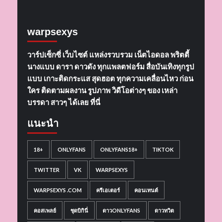
warpsexys
วาร์ปเซ็กซี่ เว็บไซต์ แหล่งรวบรวม เน็ตไอดอล พริตตี้
นางแบบ ดารา ดาวดัง ทุกแพ
ลต
ฟอ
ร์
ม สื่อบันเทิงทุกรูป
แบบ เกาะติดกระแส สุดฮอต ทุกความเคลื่อนไหว ก่อน
ใคร ติดตามผลงาน รูปภาพ วิดีโอต่างๆ ของ เหล่า
บรรดา สาวๆ ได้เลย ที่นี่
แนะนำ
18+
ONLYFANS
ONLYFANS18+
TIKTOK
TWITTER
VK
WARPSEXYS
WARPSEXYS .COM
ครีเอเตอร์
คอนเทนต์
คอสเพลย์
ชุดบิกินี่
ดาวONLYFANS
ดาวทวิต