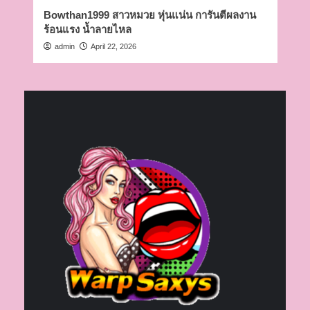
Bowthan1999 สาวหมวย หุ่นแน่น การันตีผลงาน
ร้อนแรง น้ำลายไหล
admin
April 22, 2026