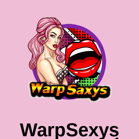
Skip
to
content
WarpSexys