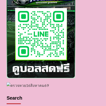
ยา
นุ
รักษ์
สาว
หุ่น
แซ่บ
อก
เซ็กซี่
ผล
งาน
แจ่ม
จัด
Onlyfans
Search