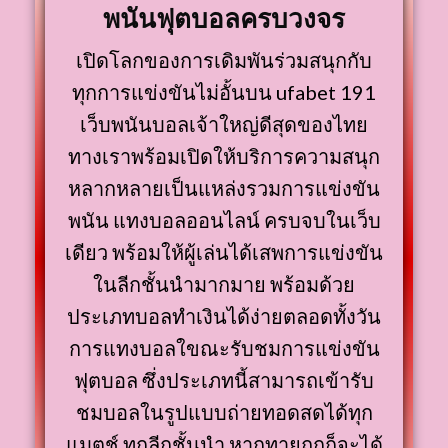
พนันฟุตบอลครบวงจร
เปิดโลกของการเดิมพันร่วมสนุกกับ
ทุกการแข่งขันไม่อั้นบน ufabet 191
เว็บพนันบอลเจ้าใหญ่ดีสุดของไทย
ทางเราพร้อมเปิดให้บริการความสนุก
หลากหลายเป็นแหล่งรวมการแข่งขัน
พนัน แทงบอลออนไลน์ ครบจบในเว็บ
เดียว พร้อมให้ผู้เล่นได้เสพการแข่งขัน
ในลีกชั้นนำมากมาย พร้อมด้วย
ประเภทบอลทำเงินได้ง่ายตลอดทั้งวัน
การแทงบอลใขณะรับชมการแข่งขัน
ฟุตบอล ซึ่งประเภทนี้สามารถเข้ารับ
ชมบอลในรูปแบบถ่ายทอดสดได้ทุก
แมตช์ ทุกลีกชั้นนำ หากทายถูกก็จะได้