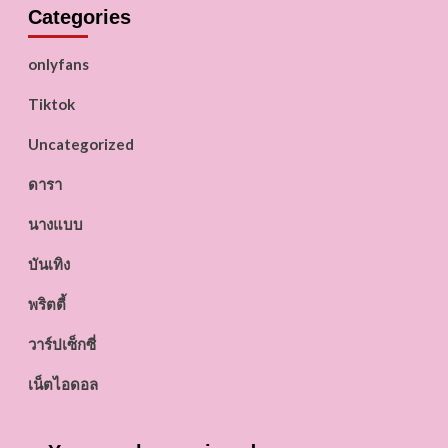
Categories
onlyfans
Tiktok
Uncategorized
ดารา
นางแบบ
บันเทิง
พริตตี้
วาร์ปเซ็กซี่
เน็ตไอดอล