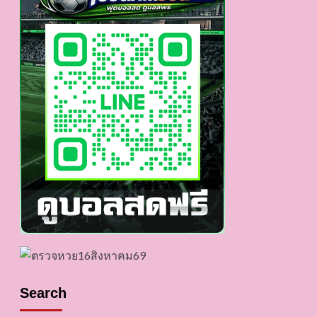
ยา
นุ
รักษ์
สาว
หุ่น
แซ่บ
อก
เซ็กซี่
ผล
งาน
แจ่ม
จัด
Onlyfans
Search