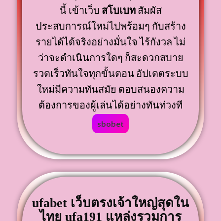
นี้ เข้าเว็บ
สโบเบท
สัมผัส
ประสบการณ์ใหม่ไปพร้อมๆ กับสร้าง
รายได้ได้จริงอย่างมั่นใจ ไร้กังวล ไม่
ว่าจะดำเนินการใดๆ ก็สะดวกสบาย
รวดเร็วทันใจทุกขั้นตอน อัปเดตระบบ
ใหม่มีความทันสมัย ตอบสนองความ
ต้องการของผู้เล่นได้อย่างทันท่วงที
sbobet
ufabet
เว็บตรงเจ้าใหญ่สุดใน
ไทย
ufa191
แหล่งรวมการ