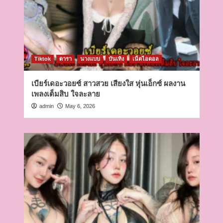
Tiktok
ดารา
นางแบบ
บันเทิง
เน็ตไอดอล
เบียร์เดอะวอยซ์ สาวสวย เสียงใส หุ่นเอ็กซ์ ผลงาน
เพลงเต็มสิบ ใจละลาย
admin
May 6, 2026