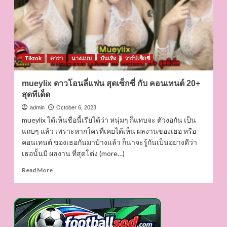
Tiktok
ดารา
นางแบบ
บันเทิง
วาร์ปเซ็กซี่
mueylix ดาวโอนลี่แฟน สุดเซ็กซี่ กับ คอนเทนต์ 20+
สุดทีเด็ด
admin
October 6, 2023
mueylix ได้เห็นชื่อนี้เรียได้ว่า หนุ่มๆ ก็แทบจะ ตัวงอกัน เป็น
แถบๆ แล้ว เพราะหากใครที่เคยได้เห็น ผลงานของเธอ หรือ
คอนเทนต์ ของเธอกันมาบ้างแล้ว ก็นาจะรู้กันเป็นอย่างดีว่า
เธอนั้นมี ผลงาน ที่สุดโต่ง (more…)
Read
Read More
more
about
mueylix
ดาว
โอน
ลี่