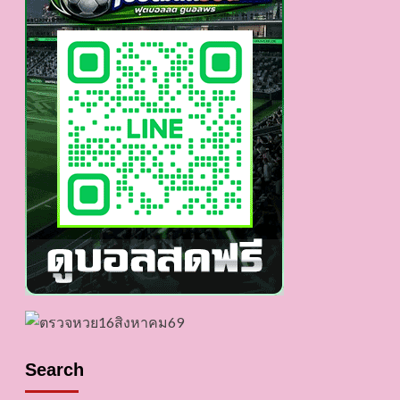
แฟน
สุด
เซ็กซี่
กับ
คอน
เทนต์
20+
สุด
ทีเด็ด
Search