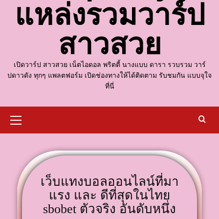
แหล่งรวมวาร์ป
สาวสวย
เปิดวาร์ป สาวสวย เน็ตไอดอล พริตตี้ นางแบบ ดารา รวบรวม วาร์
ปดาวดัง ทุกๆ แพลตฟอร์ม เปิดช่องทางให้ได้ติดตาม รับชมกัน แบบจุใจ
ที่นี่
Primary
Menu
เว็บแทงบอลออนไลน์ที่มา
แรง และ ดีที่สุดในไทย
sbobet
ตัวจริง อันดับหนึ่ง