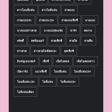
ดาวโอนลี่แฟน
ดาวโอลี่แฟน
ถ่ายแบบ
ถ่ายแบบ18+
ถ่ายแบบ 18+
ถ่ายแบบเซ็กซี่
นางแบบ
นางแบบสาวสวย
นางแบบหุ่นแซ่บ
น่ารัก
ผลงาน
พริตตี้
สตรีมเมอร์
สวยเซ็กซี่
สวยใส
สายหื่น
สาวสวย
สาวสวยไลฟ์สด18+
สุดเซ็กซี่
อินฟลูเอนเซอร์
เซ็กซี่
เน็ตไอดอล
เน็ตไอดอลสาว
เปิดวาร์ป
แนวเซ็กซี่
โอนลี่แฟน
โอนลี่แฟน18+
โอนลี่แฟน 18+
โอลี่แฟน
โอลี่แฟน18+
โอลี่แฟนเด็ดๆ