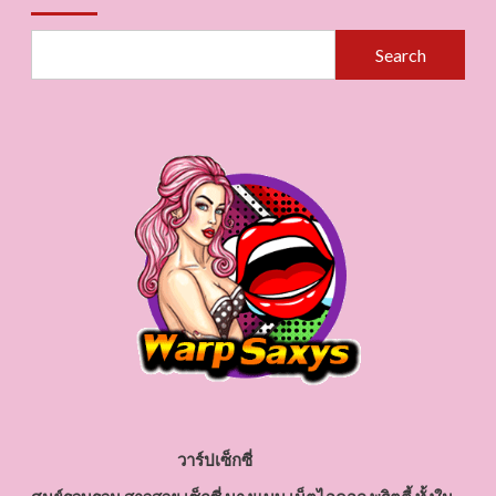
Search
วาร์ปเซ็กซี่