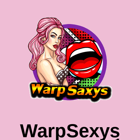
Skip
to
content
WarpSexys