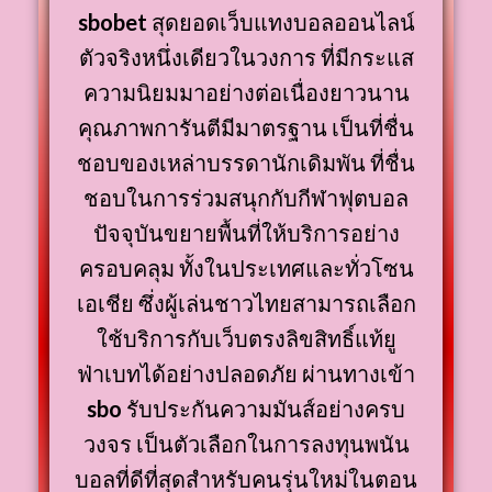
sbobet
สุดยอดเว็บแทงบอลออนไลน์
ตัวจริงหนึ่งเดียวในวงการ ที่มีกระแส
ความนิยมมาอย่างต่อเนื่องยาวนาน
คุณภาพการันตีมีมาตรฐาน เป็นที่ชื่น
ชอบของเหล่าบรรดานักเดิมพัน ที่ชื่น
ชอบในการร่วมสนุกกับกีฬาฟุตบอล
ปัจจุบันขยายพื้นที่ให้บริการอย่าง
ครอบคลุม ทั้งในประเทศและทั่วโซน
เอเชีย ซึ่งผู้เล่นชาวไทยสามารถเลือก
ใช้บริการกับเว็บตรงลิขสิทธิ์แท้ยู
ฟ่าเบทได้อย่างปลอดภัย ผ่านทางเข้า
sbo
รับประกันความมันส์อย่างครบ
วงจร เป็นตัวเลือกในการลงทุนพนัน
บอลที่ดีที่สุดสำหรับคนรุ่นใหม่ในตอน