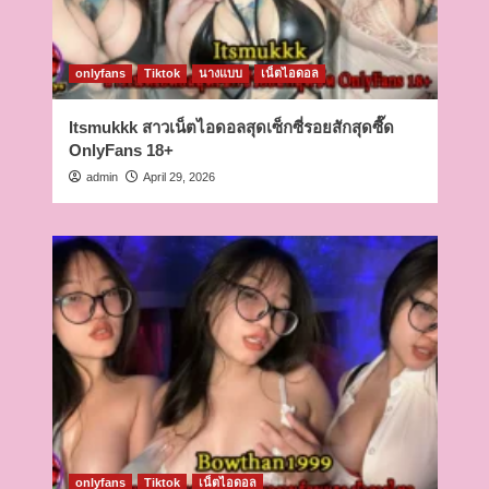
onlyfans
Tiktok
นางแบบ
เน็ตไอดอล
Itsmukkk สาวเน็ตไอดอลสุดเซ็กซี่รอยสักสุดซี๊ด
OnlyFans 18+
admin
April 29, 2026
onlyfans
Tiktok
เน็ตไอดอล