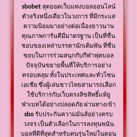
sbobet
สุดยอดเว็บแทงบอลออนไลน์
ตัวจริงหนึ่งเดียวในวงการ ที่มีกระแส
ความนิยมมาอย่างต่อเนื่องยาวนาน
คุณภาพการันตีมีมาตรฐาน เป็นที่ชื่น
ชอบของเหล่าบรรดานักเดิมพัน ที่ชื่น
ชอบในการร่วมสนุกกับกีฬาฟุตบอล
ปัจจุบันขยายพื้นที่ให้บริการอย่าง
ครอบคลุม ทั้งในประเทศและทั่วโซน
เอเชีย ซึ่งผู้เล่นชาวไทยสามารถเลือก
ใช้บริการกับเว็บตรงลิขสิทธิ์แท้ยู
ฟ่าเบทได้อย่างปลอดภัย ผ่านทางเข้า
sbo
รับประกันความมันส์อย่างครบ
วงจร เป็นตัวเลือกในการลงทุนพนัน
บอลที่ดีที่สุดสำหรับคนรุ่นใหม่ในตอน