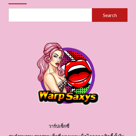
Search
วาร์ปเซ็กซี่