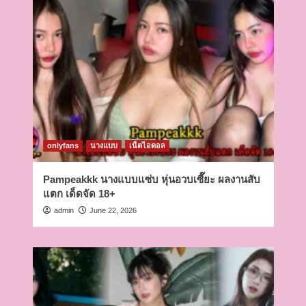
onlyfans
นางแบบ
เน็ตไอดอล
Pampeakkk นางแบบแซ่บ หุ่นอวบเซี๊ยะ ผลงานสับ
แตก เด็ดจัด 18+
admin
June 22, 2026