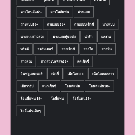
ดาวโอนลี่แฟน
ดาวโอลี่แฟน
ถ่ายแบบ
ถ่ายแบบ18+
ถ่ายแบบ 18+
ถ่ายแบบเซ็กซี่
นางแบบ
นางแบบสาวสวย
นางแบบหุ่นแซ่บ
น่ารัก
ผลงาน
พริตตี้
สตรีมเมอร์
สวยเซ็กซี่
สวยใส
สายหื่น
สาวสวย
สาวสวยไลฟ์สด18+
สุดเซ็กซี่
อินฟลูเอนเซอร์
เซ็กซี่
เน็ตไอดอล
เน็ตไอดอลสาว
เปิดวาร์ป
แนวเซ็กซี่
โอนลี่แฟน
โอนลี่แฟน18+
โอนลี่แฟน 18+
โอลี่แฟน
โอลี่แฟน18+
โอลี่แฟนเด็ดๆ