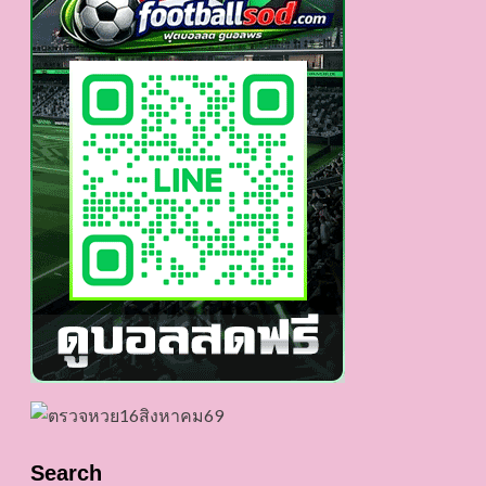
แบบ
แซ่บ
หุ่น
อวบ
เซี๊
ยะ
ผล
งาน
สับ
แตก
เด็ด
จัด
18+
Search