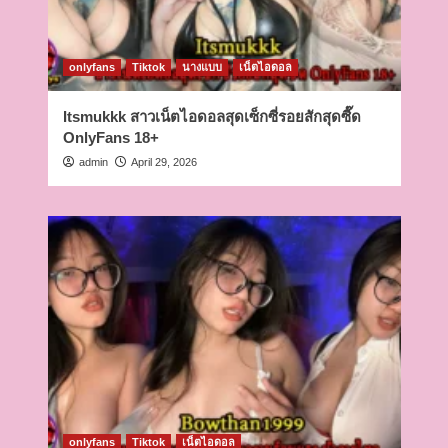
onlyfans
Tiktok
นางแบบ
เน็ตไอดอล
Itsmukkk สาวเน็ตไอดอลสุดเซ็กซี่รอยสักสุดซี๊ด
OnlyFans 18+
admin
April 29, 2026
onlyfans
Tiktok
เน็ตไอดอล