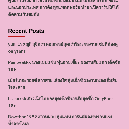
ศูนย์รวบรวม สาวสวย เซ็กซี่ นางแบบ เน็ตไอดอล พริตตี้ ทั้งใน
และนอกประเทศ ดาวดัง ทุกแพลตฟอร์ม นำมาเปิดวาร์ปให้ได้
ติดตาม รับชมกัน
Recent Posts
yukii199 ยูกิ สุจิตรา คอสเพลย์สุดเร่าร้อน ผลงานแซ่บที่ต้องดู
onlyfans
Pampeakkk นางแบบแซ่บ หุ่นอวบเซี๊ยะ ผลงานสับแตก เด็ดจัด
18+
เบียร์เดอะวอยซ์ สาวสวย เสียงใส หุ่นเอ็กซ์ ผลงานเพลงเต็มสิบ
ใจละลาย
Itsmukkk สาวเน็ตไอดอลสุดเซ็กซี่รอยสักสุดซี๊ด OnlyFans
18+
Bowthan1999 สาวหมวย หุ่นแน่น การันตีผลงานร้อนแรง
น้ำลายไหล