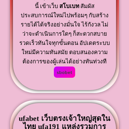
นี้ เข้าเว็บ
สโบเบท
สัมผัส
ประสบการณ์ใหม่ไปพร้อมๆ กับสร้าง
รายได้ได้จริงอย่างมั่นใจ ไร้กังวล ไม่
ว่าจะดำเนินการใดๆ ก็สะดวกสบาย
รวดเร็วทันใจทุกขั้นตอน อัปเดตระบบ
ใหม่มีความทันสมัย ตอบสนองความ
ต้องการของผู้เล่นได้อย่างทันท่วงที
sbobet
ufabet
เว็บตรงเจ้าใหญ่สุดใน
ไทย
ufa191
แหล่งรวมการ