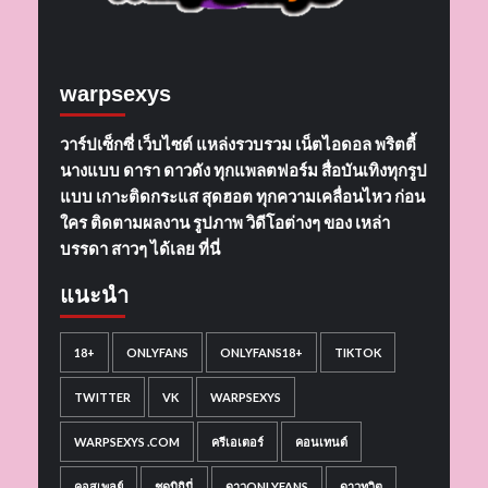
warpsexys
วาร์ปเซ็กซี่ เว็บไซต์ แหล่งรวบรวม เน็ตไอดอล พริตตี้
นางแบบ ดารา ดาวดัง ทุกแพ
ลต
ฟอ
ร์
ม สื่อบันเทิงทุกรูป
แบบ เกาะติดกระแส สุดฮอต ทุกความเคลื่อนไหว ก่อน
ใคร ติดตามผลงาน รูปภาพ วิดีโอต่างๆ ของ เหล่า
บรรดา สาวๆ ได้เลย ที่นี่
แนะนำ
18+
ONLYFANS
ONLYFANS18+
TIKTOK
TWITTER
VK
WARPSEXYS
WARPSEXYS .COM
ครีเอเตอร์
คอนเทนต์
คอสเพลย์
ชุดบิกินี่
ดาวONLYFANS
ดาวทวิต