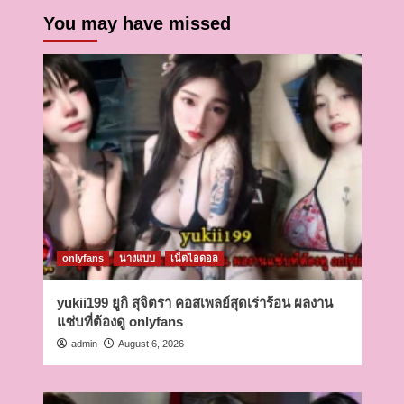
You may have missed
onlyfans
นางแบบ
เน็ตไอดอล
yukii199 ยูกิ สุจิตรา คอสเพลย์สุดเร่าร้อน ผลงาน
แซ่บที่ต้องดู onlyfans
admin
August 6, 2026