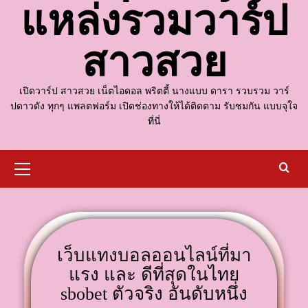
แหล่งรวมวาร์ป
สาวสวย
เปิดวาร์ป สาวสวย เน็ตไอดอล พริตตี้ นางแบบ ดารา รวบรวม วาร์
ปดาวดัง ทุกๆ แพลตฟอร์ม เปิดช่องทางให้ได้ติดตาม รับชมกัน แบบจุใจ
ที่นี่
Primary
Menu
เว็บแทงบอลออนไลน์ที่มา
แรง และ ดีที่สุดในไทย
sbobet
ตัวจริง อันดับหนึ่ง