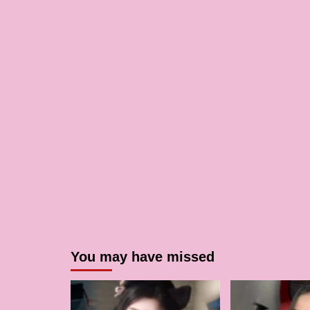
You may have missed