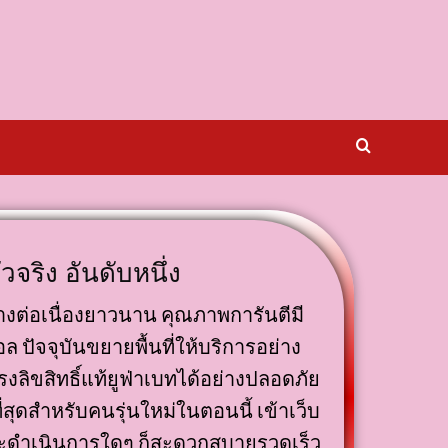
วจริง อันดับหนึ่ง
งต่อเนื่องยาวนาน คุณภาพการันตีมี
 ปัจจุบันขยายพื้นที่ให้บริการอย่าง
งลิขสิทธิ์แท้ยูฟ่าเบทได้อย่างปลอดภัย
สุดสำหรับคนรุ่นใหม่ในตอนนี้ เข้าเว็บ
่าจะดำเนินการใดๆ ก็สะดวกสบายรวดเร็ว