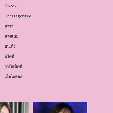
Tiktok
Uncategorized
ดารา
นางแบบ
บันเทิง
พริตตี้
วาร์ปเซ็กซี่
เน็ตไอดอล