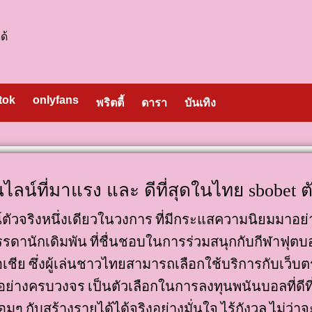
ด้
tok
onlyfans
พริตตี้
ดารา
บันเทิง
ลน์ที่มาแรง และ ดีที่สุดในไทย sbobet
ตั
ัวจริงหนึ่งเดียวในวงการ ที่มีกระแสความนิยมมาอย่า
ดานักเดิมพัน ที่ชื่นชอบในการร่วมสนุกกับกีฬาฟุตบอล
ีย ซึ่งผู้เล่นชาวไทยสามารถเลือกใช้บริการกับเว็บตร
ย่างครบวงจร เป็นตัวเลือกในการลงทุนพนันบอลที่ดีที่
ๆ กับสร้างรายได้ได้จริงอย่างมั่นใจ ไร้กังวล ไม่ว