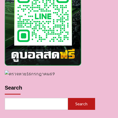
Search
Search