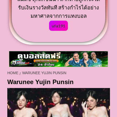
รับเงินรางวัลทันที สร้างกำไรได้อย่าง
มหาศาลจากการแทงบอล
ufa191
HOME
WARUNEE YUJIN PUNSIN
Warunee Yujin Punsin
doo