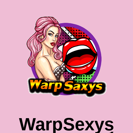
Skip
to
content
WarpSexys