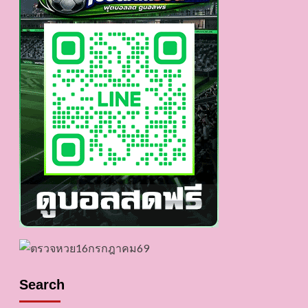
แบบ
สาย
เซ็กซี่
พริต
ตี้
สาว
สวย
เซ็กซี่
ตัว
แม่
ระ
ดับ
ท็อป
Search