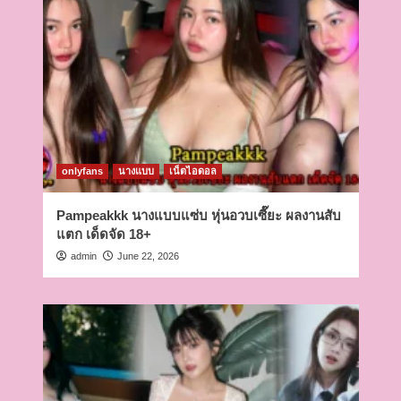
onlyfans
นางแบบ
เน็ตไอดอล
Pampeakkk นางแบบแซ่บ หุ่นอวบเซี๊ยะ ผลงานสับ
แตก เด็ดจัด 18+
admin
June 22, 2026