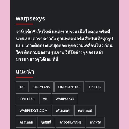
warpsexys
วาร์ปเซ็กซี่ เว็บไซต์ แหล่งรวบรวม เน็ตไอดอล พริตตี้
นางแบบ ดารา ดาวดัง ทุกแพ
ลต
ฟอ
ร์
ม สื่อบันเทิงทุกรูป
แบบ เกาะติดกระแส สุดฮอต ทุกความเคลื่อนไหว ก่อน
ใคร ติดตามผลงาน รูปภาพ วิดีโอต่างๆ ของ เหล่า
บรรดา สาวๆ ได้เลย ที่นี่
แนะนำ
18+
ONLYFANS
ONLYFANS18+
TIKTOK
TWITTER
VK
WARPSEXYS
WARPSEXYS .COM
ครีเอเตอร์
คอนเทนต์
คอสเพลย์
ชุดบิกินี่
ดาวONLYFANS
ดาวทวิต