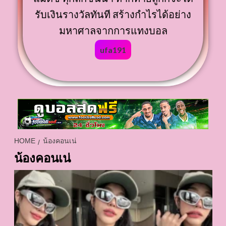
รับเงินรางวัลทันที สร้างกำไรได้อย่าง
มหาศาลจากการแทงบอล
ufa191
HOME
น้องคอนเน่
น้องคอนเน่
doo