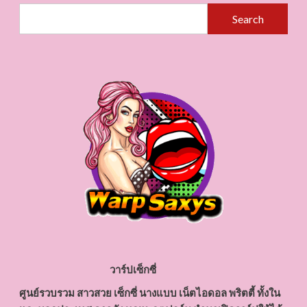
Search
วาร์ปเซ็กซี่
ศูนย์รวบรวม สาวสวย เซ็กซี่ นางแบบ เน็ตไอดอล พริตตี้ ทั้งใน