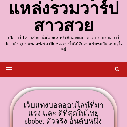
แหล่งรวมวาร์ป
สาวสวย
เปิดวาร์ป สาวสวย เน็ตไอดอล พริตตี้ นางแบบ ดารา รวบรวม วาร์
ปดาวดัง ทุกๆ แพลตฟอร์ม เปิดช่องทางให้ได้ติดตาม รับชมกัน แบบจุใจ
ที่นี่
Primary
Menu
เว็บแทงบอลออนไลน์ที่มา
แรง และ ดีที่สุดในไทย
sbobet
ตัวจริง อันดับหนึ่ง