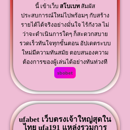
นี้ เข้าเว็บ
สโบเบท
สัมผัส
ประสบการณ์ใหม่ไปพร้อมๆ กับสร้าง
รายได้ได้จริงอย่างมั่นใจ ไร้กังวล ไม่
ว่าจะดำเนินการใดๆ ก็สะดวกสบาย
รวดเร็วทันใจทุกขั้นตอน อัปเดตระบบ
ใหม่มีความทันสมัย ตอบสนองความ
ต้องการของผู้เล่นได้อย่างทันท่วงที
sbobet
ufabet
เว็บตรงเจ้าใหญ่สุดใน
ไทย
ufa191
แหล่งรวมการ