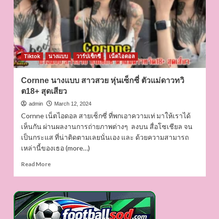
Tiktok
นางแบบ
วาร์ปเซ็กซี่
เน็ตไอดอล
Cornne นางแบบ สาวสวย หุ่นเซ็กซี่ ตัวแม่ดาวทวิ
ต18+ สุดเสียว
admin
March 12, 2024
Cornne เน็ตไอดอล สายเซ็กซี่ ที่พกเอาความเท่ มาให้เราได้
เห็นกัน ผ่านผลงานการถ่ายภาพต่างๆ ลงบน สื่อโซเชียล จน
เป็นกระแส ที่น่าติดตามเลยนั่นเอง และ ด้วยความสามารถ
เหล่านี้ของเธอ (more…)
Read
Read More
more
about
Cornne นาง
แบบ
สาว
สวย