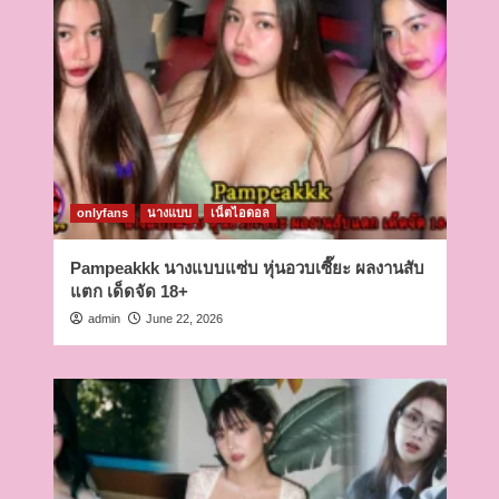
onlyfans
นางแบบ
เน็ตไอดอล
Pampeakkk นางแบบแซ่บ หุ่นอวบเซี๊ยะ ผลงานสับ
แตก เด็ดจัด 18+
admin
June 22, 2026