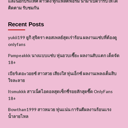
และนอกประเทศ ดาวดัง ทุกแพลตฟอร์ม นำมาเปิดวาร์ปให้ได้
ติดตาม รับชมกัน
Recent Posts
yukii199 ยูกิ สุจิตรา คอสเพลย์สุดเร่าร้อน ผลงานแซ่บที่ต้องดู
onlyfans
Pampeakkk นางแบบแซ่บ หุ่นอวบเซี๊ยะ ผลงานสับแตก เด็ดจัด
18+
เบียร์เดอะวอยซ์ สาวสวย เสียงใส หุ่นเอ็กซ์ ผลงานเพลงเต็มสิบ
ใจละลาย
Itsmukkk สาวเน็ตไอดอลสุดเซ็กซี่รอยสักสุดซี๊ด OnlyFans
18+
Bowthan1999 สาวหมวย หุ่นแน่น การันตีผลงานร้อนแรง
น้ำลายไหล