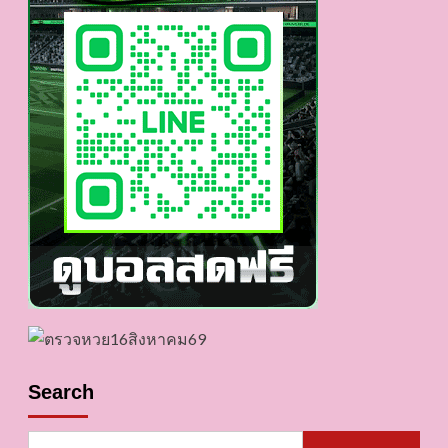
ดอล
นาง
แบบ
สาว
สวย
หุ่น
เเซ่บ
ดีกรีOnlyfans18+
Search