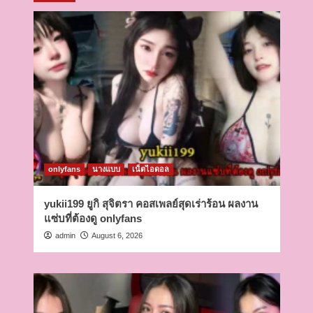
onlyfans
นางแบบ
เน็ตไอดอล
yukii199 ยูกิ สุจิตรา คอสเพลย์สุดเร่าร้อน ผลงาน
แซ่บที่ต้องดู onlyfans
admin
August 6, 2026