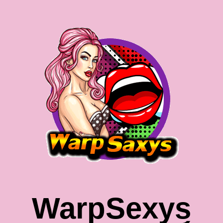
Skip
to
content
WarpSexys