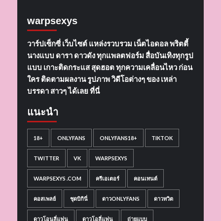
warpsexys
วาร์ปเซ็กซี่ เว็บไซต์ แหล่งรวบรวม เน็ตไอดอล พริตตี้
นางแบบ ดารา ดาวดัง ทุกแพ
ลต
ฟอ
ร์
ม สื่อบันเทิงทุกรูป
แบบ เกาะติดกระแส สุดฮอต ทุกความเคลื่อนไหว ก่อน
ใคร ติดตามผลงาน รูปภาพ วิดีโอต่างๆ ของ เหล่า
บรรดา สาวๆ ได้เลย ที่นี่
แนะนำ
18+
ONLYFANS
ONLYFANS18+
TIKTOK
TWITTER
VK
WARPSEXYS
WARPSEXYS .COM
ครีเอเตอร์
คอนเทนต์
คอสเพลย์
ชุดบิกินี่
ดาวONLYFANS
ดาวทวิต
ดาวโอนลี่แฟน
ดาวโอลี่แฟน
ถ่ายแบบ