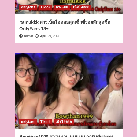
onlyfans
Tiktok
นางแบบ
เน็ตไอดอล
Itsmukkk สาวเน็ตไอดอลสุดเซ็กซี่รอยสักสุดซี๊ด
OnlyFans 18+
admin
April 29, 2026
onlyfans
Tiktok
เน็ตไอดอล
Bowthan1999 สาวหมวย หุ่นแน่น การันตีผลงาน