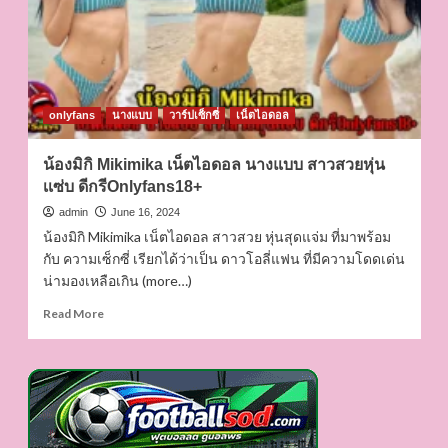
onlyfans
นางแบบ
วาร์ปเซ็กซี่
เน็ตไอดอล
น้องมิกิ Mikimika เน็ตไอดอล นางแบบ สาวสวยหุ่น
เเซ่บ ดีกรีOnlyfans18+
admin
June 16, 2024
น้องมิกิ Mikimika เน็ตไอดอล สาวสวย หุ่นสุดแจ่ม ที่มาพร้อม
กับ ความเซ็กซี่ เรียกได้ว่าเป็น ดาวโอลี่แฟน ที่มีความโดดเด่น
น่ามองเหลือเกิน (more…)
Read
Read More
more
about
น้อง
มิกิ
Mikimika
เน็ต
ไอ