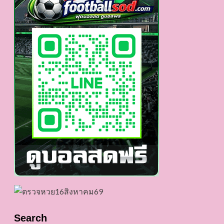
เน็ต
ไอ
ดอล
สาย
งาน
คอส
เพล
ย์
คิก
ขุ
อา
โนเน
ะ
เซ็กซี่
เย้า
ยวน
Search