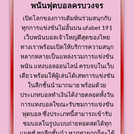
พนันฟุตบอลครบวงจร
เปิดโลกของการเดิมพันร่วมสนุกกับ
ทุกการแข่งขันไม่อั้นบน ufabet 191
เว็บพนันบอลเจ้าใหญ่ดีสุดของไทย
ทางเราพร้อมเปิดให้บริการความสนุก
หลากหลายเป็นแหล่งรวมการแข่งขัน
พนัน แทงบอลออนไลน์ ครบจบในเว็บ
เดียว พร้อมให้ผู้เล่นได้เสพการแข่งขัน
ในลีกชั้นนำมากมาย พร้อมด้วย
ประเภทบอลทำเงินได้ง่ายตลอดทั้งวัน
การแทงบอลใขณะรับชมการแข่งขัน
ฟุตบอล ซึ่งประเภทนี้สามารถเข้ารับ
ชมบอลในรูปแบบถ่ายทอดสดได้ทุก
แมตช์ ทุกลีกชั้นนำ หากทายถูกก็จะได้