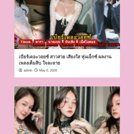
Tiktok
ดารา
นางแบบ
บันเทิง
เน็ตไอดอล
เบียร์เดอะวอยซ์ สาวสวย เสียงใส หุ่นเอ็กซ์ ผลงาน
เพลงเต็มสิบ ใจละลาย
admin
May 6, 2026