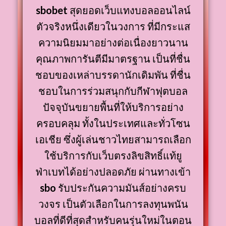
sbobet
สุดยอดเว็บแทงบอลออนไลน์
ตัวจริงหนึ่งเดียวในวงการ ที่มีกระแส
ความนิยมมาอย่างต่อเนื่องยาวนาน
คุณภาพการันตีมีมาตรฐาน เป็นที่ชื่น
ชอบของเหล่าบรรดานักเดิมพัน ที่ชื่น
ชอบในการร่วมสนุกกับกีฬาฟุตบอล
ปัจจุบันขยายพื้นที่ให้บริการอย่าง
ครอบคลุม ทั้งในประเทศและทั่วโซน
เอเชีย ซึ่งผู้เล่นชาวไทยสามารถเลือก
ใช้บริการกับเว็บตรงลิขสิทธิ์แท้ยู
ฟ่าเบทได้อย่างปลอดภัย ผ่านทางเข้า
sbo
รับประกันความมันส์อย่างครบ
วงจร เป็นตัวเลือกในการลงทุนพนัน
บอลที่ดีที่สุดสำหรับคนรุ่นใหม่ในตอน