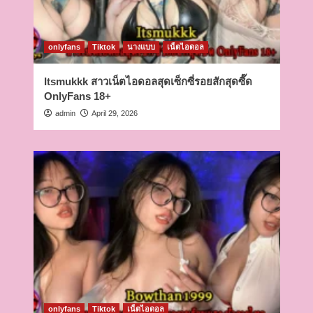
onlyfans
Tiktok
นางแบบ
เน็ตไอดอล
Itsmukkk สาวเน็ตไอดอลสุดเซ็กซี่รอยสักสุดซี๊ด
OnlyFans 18+
admin
April 29, 2026
onlyfans
Tiktok
เน็ตไอดอล