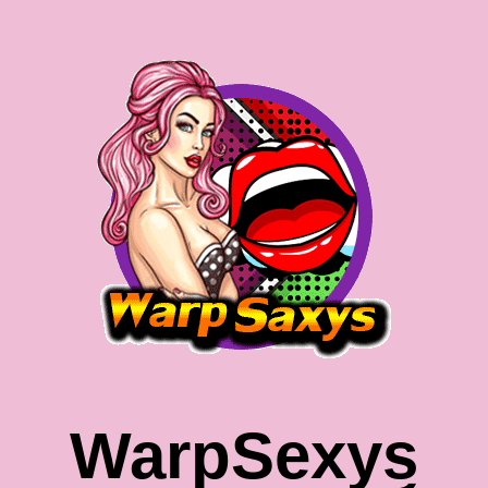
Skip
to
content
WarpSexys