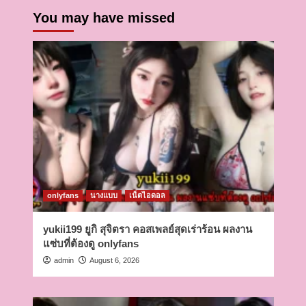
You may have missed
onlyfans
นางแบบ
เน็ตไอดอล
yukii199 ยูกิ สุจิตรา คอสเพลย์สุดเร่าร้อน ผลงาน
แซ่บที่ต้องดู onlyfans
admin
August 6, 2026