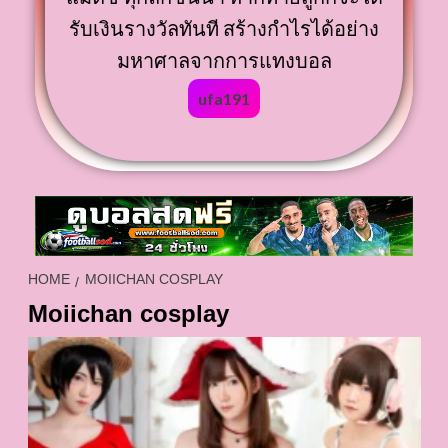
รับเงินรางวัลทันที สร้างกำไรได้อย่าง
มหาศาลจากการแทงบอล
ufa191
HOME
MOIICHAN COSPLAY
Moiichan cosplay
doo