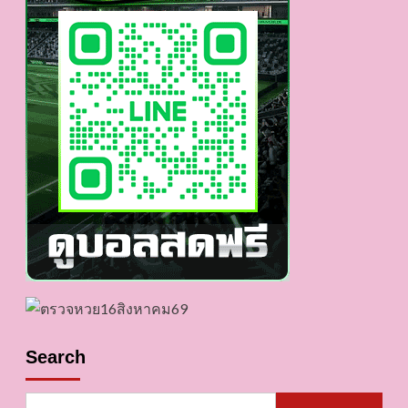
แม็ก
ซิม
ตัว
ท็อป
เซ็กซี่
สุด
สาม
โลก
งาน
ตรง
ปก
ต้อง
ยก
ให้
Search