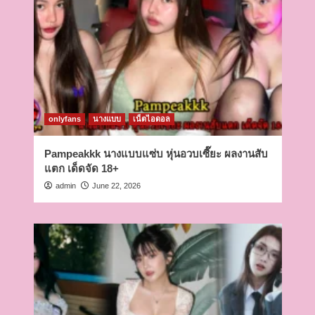
onlyfans
นางแบบ
เน็ตไอดอล
Pampeakkk นางแบบแซ่บ หุ่นอวบเซี๊ยะ ผลงานสับ
แตก เด็ดจัด 18+
admin
June 22, 2026