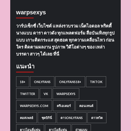
warpsexys
วาร์ปเซ็กซี่ เว็บไซต์ แหล่งรวบรวม เน็ตไอดอล พริตตี้
นางแบบ ดารา ดาวดัง ทุกแพ
ลต
ฟอ
ร์
ม สื่อบันเทิงทุกรูป
แบบ เกาะติดกระแส สุดฮอต ทุกความเคลื่อนไหว ก่อน
ใคร ติดตามผลงาน รูปภาพ วิดีโอต่างๆ ของ เหล่า
บรรดา สาวๆ ได้เลย ที่นี่
แนะนำ
18+
ONLYFANS
ONLYFANS18+
TIKTOK
TWITTER
VK
WARPSEXYS
WARPSEXYS .COM
ครีเอเตอร์
คอนเทนต์
คอสเพลย์
ชุดบิกินี่
ดาวONLYFANS
ดาวทวิต
ดาวโอนลี่แฟน
ดาวโอลี่แฟน
ถ่ายแบบ