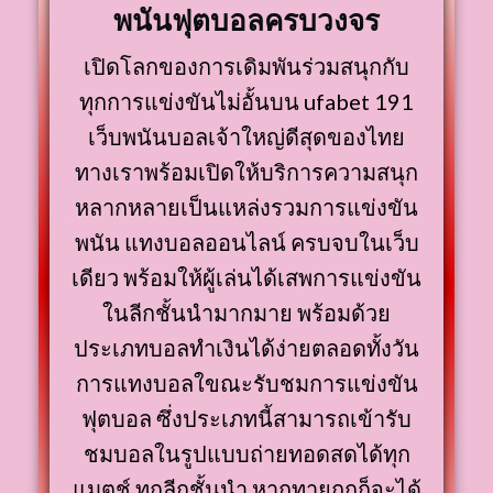
พนันฟุตบอลครบวงจร
เปิดโลกของการเดิมพันร่วมสนุกกับ
ทุกการแข่งขันไม่อั้นบน ufabet 191
เว็บพนันบอลเจ้าใหญ่ดีสุดของไทย
ทางเราพร้อมเปิดให้บริการความสนุก
หลากหลายเป็นแหล่งรวมการแข่งขัน
พนัน แทงบอลออนไลน์ ครบจบในเว็บ
เดียว พร้อมให้ผู้เล่นได้เสพการแข่งขัน
ในลีกชั้นนำมากมาย พร้อมด้วย
ประเภทบอลทำเงินได้ง่ายตลอดทั้งวัน
การแทงบอลใขณะรับชมการแข่งขัน
ฟุตบอล ซึ่งประเภทนี้สามารถเข้ารับ
ชมบอลในรูปแบบถ่ายทอดสดได้ทุก
แมตช์ ทุกลีกชั้นนำ หากทายถูกก็จะได้